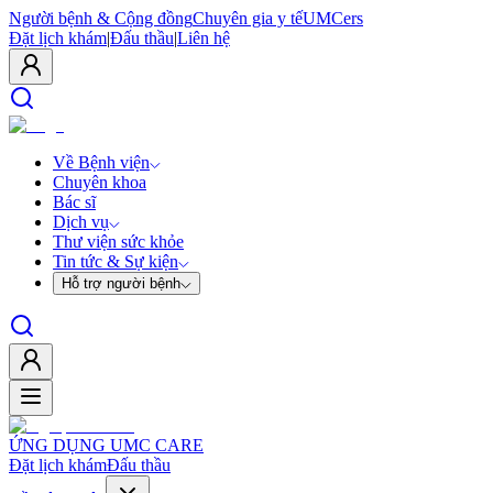
Người bệnh & Cộng đồng
Chuyên gia y tế
UMCers
Đặt lịch khám
|
Đấu thầu
|
Liên hệ
Về Bệnh viện
Chuyên khoa
Bác sĩ
Dịch vụ
Thư viện sức khỏe
Tin tức & Sự kiện
Hỗ trợ người bệnh
ỨNG DỤNG UMC CARE
Đặt lịch khám
Đấu thầu