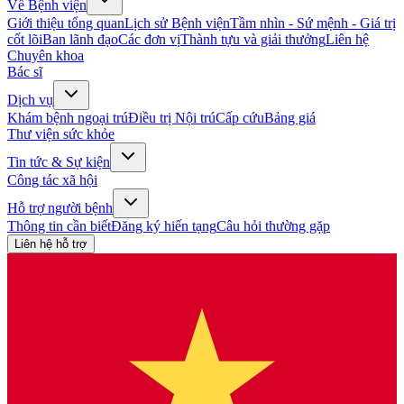
Về Bệnh viện
Giới thiệu tổng quan
Lịch sử Bệnh viện
Tầm nhìn - Sứ mệnh - Giá trị
cốt lõi
Ban lãnh đạo
Các đơn vị
Thành tựu và giải thưởng
Liên hệ
Chuyên khoa
Bác sĩ
Dịch vụ
Khám bệnh ngoại trú
Điều trị Nội trú
Cấp cứu
Bảng giá
Thư viện sức khỏe
Tin tức & Sự kiện
Công tác xã hội
Hỗ trợ người bệnh
Thông tin cần biết
Đăng ký hiến tạng
Câu hỏi thường gặp
Liên hệ hỗ trợ