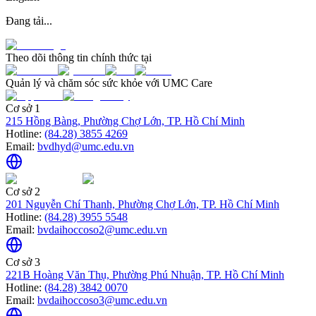
Đang tải...
Theo dõi thông tin chính thức tại
Quản lý và chăm sóc sức khỏe với UMC Care
Cơ sở 1
215 Hồng Bàng, Phường Chợ Lớn, TP. Hồ Chí Minh
Hotline:
(84.28) 3855 4269
Email:
bvdhyd@umc.edu.vn
Cơ sở 2
201 Nguyễn Chí Thanh, Phường Chợ Lớn, TP. Hồ Chí Minh
Hotline:
(84.28) 3955 5548
Email:
bvdaihoccoso2@umc.edu.vn
Cơ sở 3
221B Hoàng Văn Thụ, Phường Phú Nhuận, TP. Hồ Chí Minh
Hotline:
(84.28) 3842 0070
Email:
bvdaihoccoso3@umc.edu.vn