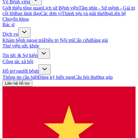
Về Bệnh viện
Giới thiệu tổng quan
Lịch sử Bệnh viện
Tầm nhìn - Sứ mệnh - Giá trị
cốt lõi
Ban lãnh đạo
Các đơn vị
Thành tựu và giải thưởng
Liên hệ
Chuyên khoa
Bác sĩ
Dịch vụ
Khám bệnh ngoại trú
Điều trị Nội trú
Cấp cứu
Bảng giá
Thư viện sức khỏe
Tin tức & Sự kiện
Công tác xã hội
Hỗ trợ người bệnh
Thông tin cần biết
Đăng ký hiến tạng
Câu hỏi thường gặp
Liên hệ hỗ trợ