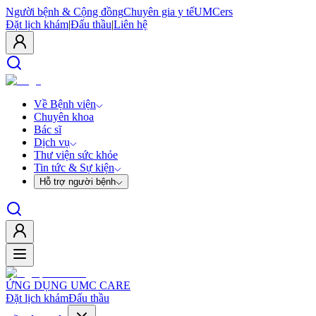
Người bệnh & Cộng đồng
Chuyên gia y tế
UMCers
Đặt lịch khám
|
Đấu thầu
|
Liên hệ
Về Bệnh viện
Chuyên khoa
Bác sĩ
Dịch vụ
Thư viện sức khỏe
Tin tức & Sự kiện
Hỗ trợ người bệnh
ỨNG DỤNG UMC CARE
Đặt lịch khám
Đấu thầu