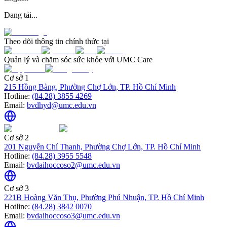
Đang tải...
Theo dõi thông tin chính thức tại
Quản lý và chăm sóc sức khỏe với UMC Care
Cơ sở 1
215 Hồng Bàng, Phường Chợ Lớn, TP. Hồ Chí Minh
Hotline:
(84.28) 3855 4269
Email:
bvdhyd@umc.edu.vn
Cơ sở 2
201 Nguyễn Chí Thanh, Phường Chợ Lớn, TP. Hồ Chí Minh
Hotline:
(84.28) 3955 5548
Email:
bvdaihoccoso2@umc.edu.vn
Cơ sở 3
221B Hoàng Văn Thụ, Phường Phú Nhuận, TP. Hồ Chí Minh
Hotline:
(84.28) 3842 0070
Email:
bvdaihoccoso3@umc.edu.vn