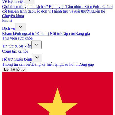
Về Bệnh viện
Giới thiệu tổng quan
Lịch sử Bệnh viện
Tầm nhìn - Sứ mệnh - Giá trị
cốt lõi
Ban lãnh đạo
Các đơn vị
Thành tựu và giải thưởng
Liên hệ
Chuyên khoa
Bác sĩ
Dịch vụ
Khám bệnh ngoại trú
Điều trị Nội trú
Cấp cứu
Bảng giá
Thư viện sức khỏe
Tin tức & Sự kiện
Công tác xã hội
Hỗ trợ người bệnh
Thông tin cần biết
Đăng ký hiến tạng
Câu hỏi thường gặp
Liên hệ hỗ trợ