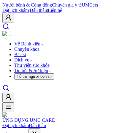
Người bệnh & Cộng đồng
Chuyên gia y tế
UMCers
Đặt lịch khám
|
Đấu thầu
|
Liên hệ
Về Bệnh viện
Chuyên khoa
Bác sĩ
Dịch vụ
Thư viện sức khỏe
Tin tức & Sự kiện
Hỗ trợ người bệnh
ỨNG DỤNG UMC CARE
Đặt lịch khám
Đấu thầu