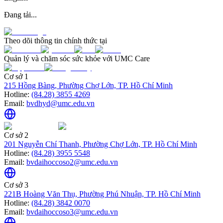
Đang tải...
Theo dõi thông tin chính thức tại
Quản lý và chăm sóc sức khỏe với UMC Care
Cơ sở 1
215 Hồng Bàng, Phường Chợ Lớn, TP. Hồ Chí Minh
Hotline:
(84.28) 3855 4269
Email:
bvdhyd@umc.edu.vn
Cơ sở 2
201 Nguyễn Chí Thanh, Phường Chợ Lớn, TP. Hồ Chí Minh
Hotline:
(84.28) 3955 5548
Email:
bvdaihoccoso2@umc.edu.vn
Cơ sở 3
221B Hoàng Văn Thụ, Phường Phú Nhuận, TP. Hồ Chí Minh
Hotline:
(84.28) 3842 0070
Email:
bvdaihoccoso3@umc.edu.vn