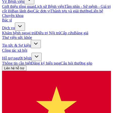
Về Bệnh viện
Giới thiệu tổng quan
Lịch sử Bệnh viện
Tầm nhìn - Sứ mệnh - Giá trị
cốt lõi
Ban lãnh đạo
Các đơn vị
Thành tựu và giải thưởng
Liên hệ
Chuyên khoa
Bác sĩ
Dịch vụ
Khám bệnh ngoại trú
Điều trị Nội trú
Cấp cứu
Bảng giá
Thư viện sức khỏe
Tin tức & Sự kiện
Công tác xã hội
Hỗ trợ người bệnh
Thông tin cần biết
Đăng ký hiến tạng
Câu hỏi thường gặp
Liên hệ hỗ trợ