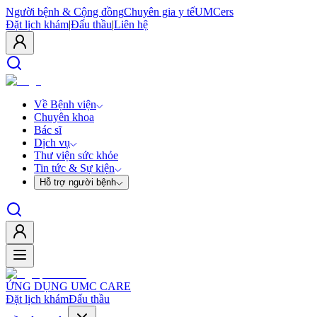
Người bệnh & Cộng đồng
Chuyên gia y tế
UMCers
Đặt lịch khám
|
Đấu thầu
|
Liên hệ
Về Bệnh viện
Chuyên khoa
Bác sĩ
Dịch vụ
Thư viện sức khỏe
Tin tức & Sự kiện
Hỗ trợ người bệnh
ỨNG DỤNG UMC CARE
Đặt lịch khám
Đấu thầu