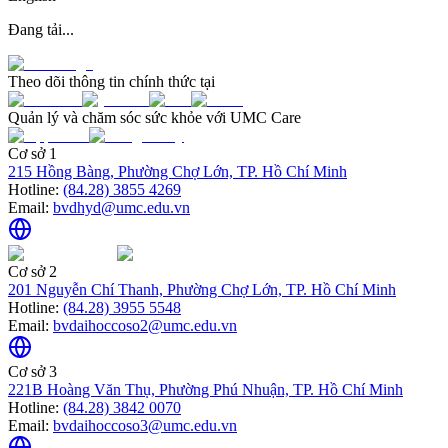
Đang tải...
Theo dõi thông tin chính thức tại
Quản lý và chăm sóc sức khỏe với UMC Care
Cơ sở 1
215 Hồng Bàng, Phường Chợ Lớn, TP. Hồ Chí Minh
Hotline:
(84.28) 3855 4269
Email:
bvdhyd@umc.edu.vn
Cơ sở 2
201 Nguyễn Chí Thanh, Phường Chợ Lớn, TP. Hồ Chí Minh
Hotline:
(84.28) 3955 5548
Email:
bvdaihoccoso2@umc.edu.vn
Cơ sở 3
221B Hoàng Văn Thụ, Phường Phú Nhuận, TP. Hồ Chí Minh
Hotline:
(84.28) 3842 0070
Email:
bvdaihoccoso3@umc.edu.vn