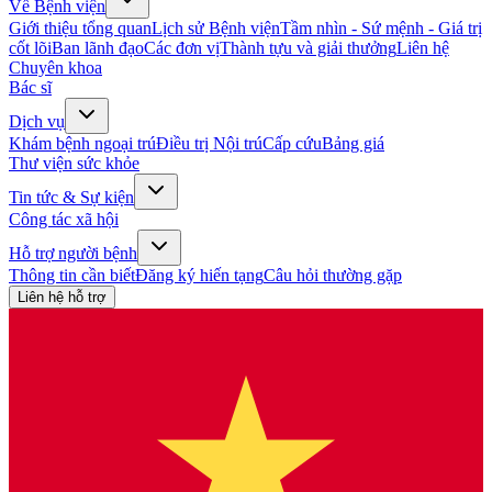
Về Bệnh viện
Giới thiệu tổng quan
Lịch sử Bệnh viện
Tầm nhìn - Sứ mệnh - Giá trị
cốt lõi
Ban lãnh đạo
Các đơn vị
Thành tựu và giải thưởng
Liên hệ
Chuyên khoa
Bác sĩ
Dịch vụ
Khám bệnh ngoại trú
Điều trị Nội trú
Cấp cứu
Bảng giá
Thư viện sức khỏe
Tin tức & Sự kiện
Công tác xã hội
Hỗ trợ người bệnh
Thông tin cần biết
Đăng ký hiến tạng
Câu hỏi thường gặp
Liên hệ hỗ trợ