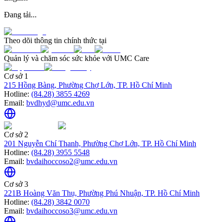
Đang tải...
Theo dõi thông tin chính thức tại
Quản lý và chăm sóc sức khỏe với UMC Care
Cơ sở 1
215 Hồng Bàng, Phường Chợ Lớn, TP. Hồ Chí Minh
Hotline:
(84.28) 3855 4269
Email:
bvdhyd@umc.edu.vn
Cơ sở 2
201 Nguyễn Chí Thanh, Phường Chợ Lớn, TP. Hồ Chí Minh
Hotline:
(84.28) 3955 5548
Email:
bvdaihoccoso2@umc.edu.vn
Cơ sở 3
221B Hoàng Văn Thụ, Phường Phú Nhuận, TP. Hồ Chí Minh
Hotline:
(84.28) 3842 0070
Email:
bvdaihoccoso3@umc.edu.vn