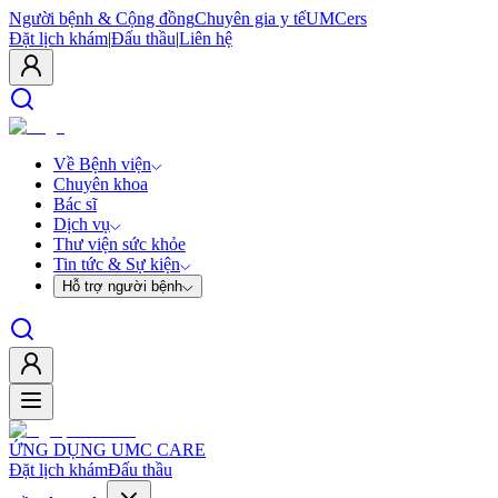
Người bệnh & Cộng đồng
Chuyên gia y tế
UMCers
Đặt lịch khám
|
Đấu thầu
|
Liên hệ
Về Bệnh viện
Chuyên khoa
Bác sĩ
Dịch vụ
Thư viện sức khỏe
Tin tức & Sự kiện
Hỗ trợ người bệnh
ỨNG DỤNG UMC CARE
Đặt lịch khám
Đấu thầu