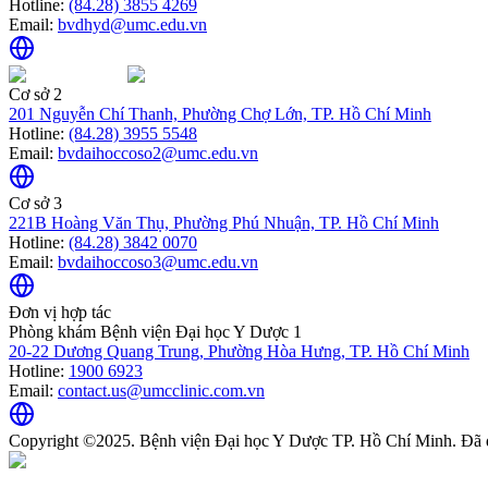
Hotline:
(84.28) 3855 4269
Email:
bvdhyd@umc.edu.vn
Cơ sở 2
201 Nguyễn Chí Thanh, Phường Chợ Lớn, TP. Hồ Chí Minh
Hotline:
(84.28) 3955 5548
Email:
bvdaihoccoso2@umc.edu.vn
Cơ sở 3
221B Hoàng Văn Thụ, Phường Phú Nhuận, TP. Hồ Chí Minh
Hotline:
(84.28) 3842 0070
Email:
bvdaihoccoso3@umc.edu.vn
Đơn vị hợp tác
Phòng khám Bệnh viện Đại học Y Dược 1
20-22 Dương Quang Trung, Phường Hòa Hưng, TP. Hồ Chí Minh
Hotline:
1900 6923
Email:
contact.us@umcclinic.com.vn
Copyright ©2025. Bệnh viện Đại học Y Dược TP. Hồ Chí Minh. Đã 