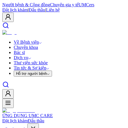
Người bệnh & Cộng đồng
Chuyên gia y tế
UMCers
Đặt lịch khám
|
Đấu thầu
|
Liên hệ
Về Bệnh viện
Chuyên khoa
Bác sĩ
Dịch vụ
Thư viện sức khỏe
Tin tức & Sự kiện
Hỗ trợ người bệnh
ỨNG DỤNG UMC CARE
Đặt lịch khám
Đấu thầu