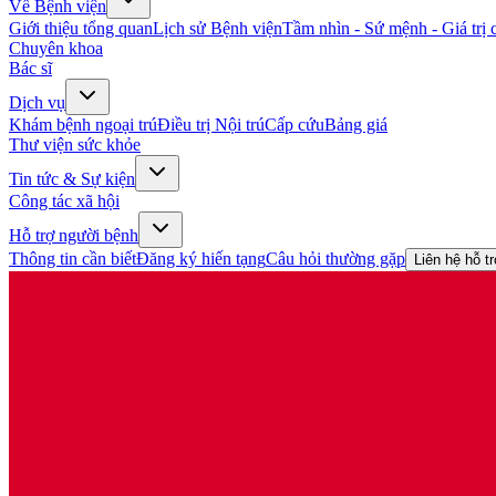
Về Bệnh viện
Giới thiệu tổng quan
Lịch sử Bệnh viện
Tầm nhìn - Sứ mệnh - Giá trị c
Chuyên khoa
Bác sĩ
Dịch vụ
Khám bệnh ngoại trú
Điều trị Nội trú
Cấp cứu
Bảng giá
Thư viện sức khỏe
Tin tức & Sự kiện
Công tác xã hội
Hỗ trợ người bệnh
Thông tin cần biết
Đăng ký hiến tạng
Câu hỏi thường gặp
Liên hệ hỗ t