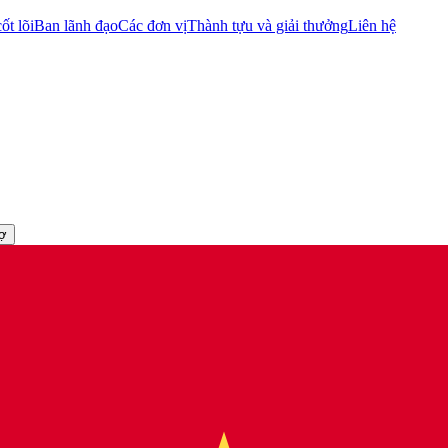
ốt lõi
Ban lãnh đạo
Các đơn vị
Thành tựu và giải thưởng
Liên hệ
rợ