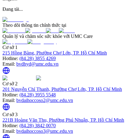
Đang tải...
Theo dõi thông tin chính thức tại
Quản lý và chăm sóc sức khỏe với UMC Care
Cơ sở 1
215 Hồng Bàng, Phường Chợ Lớn, TP. Hồ Chí Minh
Hotline:
(84.28) 3855 4269
Email:
bvdhyd@umc.edu.vn
Cơ sở 2
201 Nguyễn Chí Thanh, Phường Chợ Lớn, TP. Hồ Chí Minh
Hotline:
(84.28) 3955 5548
Email:
bvdaihoccoso2@umc.edu.vn
Cơ sở 3
221B Hoàng Văn Thụ, Phường Phú Nhuận, TP. Hồ Chí Minh
Hotline:
(84.28) 3842 0070
Email:
bvdaihoccoso3@umc.edu.vn