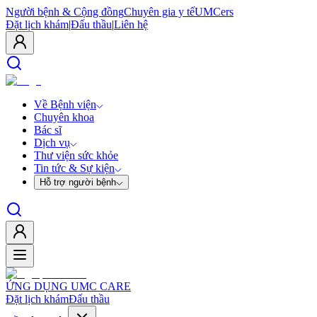
Người bệnh & Cộng đồng
Chuyên gia y tế
UMCers
Đặt lịch khám
|
Đấu thầu
|
Liên hệ
Về Bệnh viện
Chuyên khoa
Bác sĩ
Dịch vụ
Thư viện sức khỏe
Tin tức & Sự kiện
Hỗ trợ người bệnh
ỨNG DỤNG UMC CARE
Đặt lịch khám
Đấu thầu