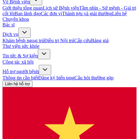
Về Bệnh viện
Giới thiệu tổng quan
Lịch sử Bệnh viện
Tầm nhìn - Sứ mệnh - Giá trị
cốt lõi
Ban lãnh đạo
Các đơn vị
Thành tựu và giải thưởng
Liên hệ
Chuyên khoa
Bác sĩ
Dịch vụ
Khám bệnh ngoại trú
Điều trị Nội trú
Cấp cứu
Bảng giá
Thư viện sức khỏe
Tin tức & Sự kiện
Công tác xã hội
Hỗ trợ người bệnh
Thông tin cần biết
Đăng ký hiến tạng
Câu hỏi thường gặp
Liên hệ hỗ trợ