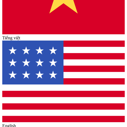
Tiếng việt
English