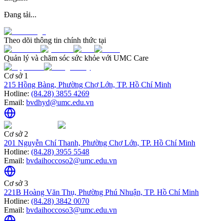
Đang tải...
Theo dõi thông tin chính thức tại
Quản lý và chăm sóc sức khỏe với UMC Care
Cơ sở 1
215 Hồng Bàng, Phường Chợ Lớn, TP. Hồ Chí Minh
Hotline:
(84.28) 3855 4269
Email:
bvdhyd@umc.edu.vn
Cơ sở 2
201 Nguyễn Chí Thanh, Phường Chợ Lớn, TP. Hồ Chí Minh
Hotline:
(84.28) 3955 5548
Email:
bvdaihoccoso2@umc.edu.vn
Cơ sở 3
221B Hoàng Văn Thụ, Phường Phú Nhuận, TP. Hồ Chí Minh
Hotline:
(84.28) 3842 0070
Email:
bvdaihoccoso3@umc.edu.vn