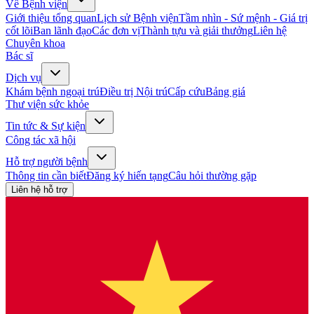
Về Bệnh viện
Giới thiệu tổng quan
Lịch sử Bệnh viện
Tầm nhìn - Sứ mệnh - Giá trị
cốt lõi
Ban lãnh đạo
Các đơn vị
Thành tựu và giải thưởng
Liên hệ
Chuyên khoa
Bác sĩ
Dịch vụ
Khám bệnh ngoại trú
Điều trị Nội trú
Cấp cứu
Bảng giá
Thư viện sức khỏe
Tin tức & Sự kiện
Công tác xã hội
Hỗ trợ người bệnh
Thông tin cần biết
Đăng ký hiến tạng
Câu hỏi thường gặp
Liên hệ hỗ trợ