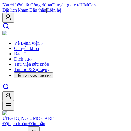
Người bệnh & Cộng đồng
Chuyên gia y tế
UMCers
Đặt lịch khám
|
Đấu thầu
|
Liên hệ
Về Bệnh viện
Chuyên khoa
Bác sĩ
Dịch vụ
Thư viện sức khỏe
Tin tức & Sự kiện
Hỗ trợ người bệnh
ỨNG DỤNG UMC CARE
Đặt lịch khám
Đấu thầu