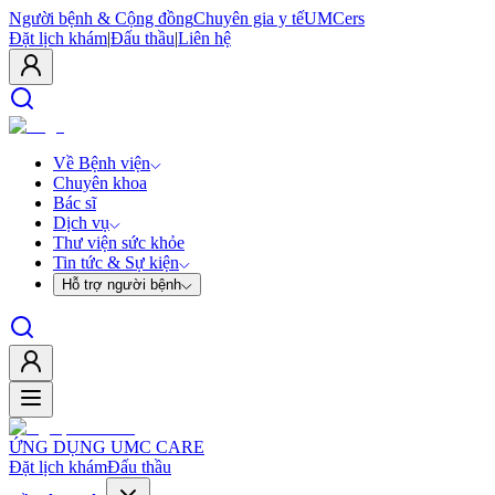
Người bệnh & Cộng đồng
Chuyên gia y tế
UMCers
Đặt lịch khám
|
Đấu thầu
|
Liên hệ
Về Bệnh viện
Chuyên khoa
Bác sĩ
Dịch vụ
Thư viện sức khỏe
Tin tức & Sự kiện
Hỗ trợ người bệnh
ỨNG DỤNG UMC CARE
Đặt lịch khám
Đấu thầu