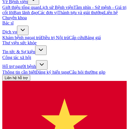
Về Bệnh viện
Giới thiệu tổng quan
Lịch sử Bệnh viện
Tầm nhìn - Sứ mệnh - Giá trị
cốt lõi
Ban lãnh đạo
Các đơn vị
Thành tựu và giải thưởng
Liên hệ
Chuyên khoa
Bác sĩ
Dịch vụ
Khám bệnh ngoại trú
Điều trị Nội trú
Cấp cứu
Bảng giá
Thư viện sức khỏe
Tin tức & Sự kiện
Công tác xã hội
Hỗ trợ người bệnh
Thông tin cần biết
Đăng ký hiến tạng
Câu hỏi thường gặp
Liên hệ hỗ trợ