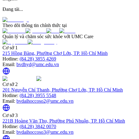
Đang tải...
Theo dõi thông tin chính thức tại
Quản lý và chăm sóc sức khỏe với UMC Care
Cơ sở 1
215 Hồng Bàng, Phường Chợ Lớn, TP. Hồ Chí Minh
Hotline:
(84.28) 3855 4269
Email:
bvdhyd@umc.edu.vn
Cơ sở 2
201 Nguyễn Chí Thanh, Phường Chợ Lớn, TP. Hồ Chí Minh
Hotline:
(84.28) 3955 5548
Email:
bvdaihoccoso2@umc.edu.vn
Cơ sở 3
221B Hoàng Văn Thụ, Phường Phú Nhuận, TP. Hồ Chí Minh
Hotline:
(84.28) 3842 0070
Email:
bvdaihoccoso3@umc.edu.vn