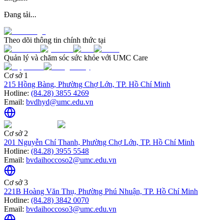
Đang tải...
Theo dõi thông tin chính thức tại
Quản lý và chăm sóc sức khỏe với UMC Care
Cơ sở 1
215 Hồng Bàng, Phường Chợ Lớn, TP. Hồ Chí Minh
Hotline:
(84.28) 3855 4269
Email:
bvdhyd@umc.edu.vn
Cơ sở 2
201 Nguyễn Chí Thanh, Phường Chợ Lớn, TP. Hồ Chí Minh
Hotline:
(84.28) 3955 5548
Email:
bvdaihoccoso2@umc.edu.vn
Cơ sở 3
221B Hoàng Văn Thụ, Phường Phú Nhuận, TP. Hồ Chí Minh
Hotline:
(84.28) 3842 0070
Email:
bvdaihoccoso3@umc.edu.vn