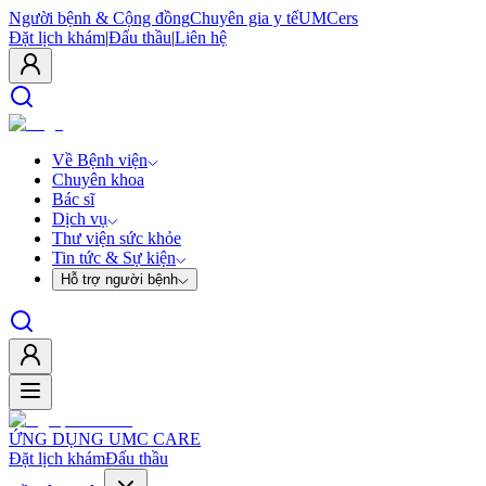
Người bệnh & Cộng đồng
Chuyên gia y tế
UMCers
Đặt lịch khám
|
Đấu thầu
|
Liên hệ
Về Bệnh viện
Chuyên khoa
Bác sĩ
Dịch vụ
Thư viện sức khỏe
Tin tức & Sự kiện
Hỗ trợ người bệnh
ỨNG DỤNG UMC CARE
Đặt lịch khám
Đấu thầu