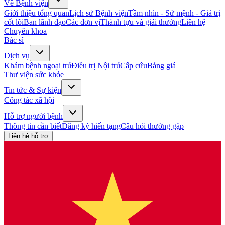
Về Bệnh viện
Giới thiệu tổng quan
Lịch sử Bệnh viện
Tầm nhìn - Sứ mệnh - Giá trị
cốt lõi
Ban lãnh đạo
Các đơn vị
Thành tựu và giải thưởng
Liên hệ
Chuyên khoa
Bác sĩ
Dịch vụ
Khám bệnh ngoại trú
Điều trị Nội trú
Cấp cứu
Bảng giá
Thư viện sức khỏe
Tin tức & Sự kiện
Công tác xã hội
Hỗ trợ người bệnh
Thông tin cần biết
Đăng ký hiến tạng
Câu hỏi thường gặp
Liên hệ hỗ trợ