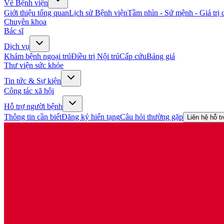
Về Bệnh viện
Giới thiệu tổng quan
Lịch sử Bệnh viện
Tầm nhìn - Sứ mệnh - Giá trị c
Chuyên khoa
Bác sĩ
Dịch vụ
Khám bệnh ngoại trú
Điều trị Nội trú
Cấp cứu
Bảng giá
Thư viện sức khỏe
Tin tức & Sự kiện
Công tác xã hội
Hỗ trợ người bệnh
Thông tin cần biết
Đăng ký hiến tạng
Câu hỏi thường gặp
Liên hệ hỗ t