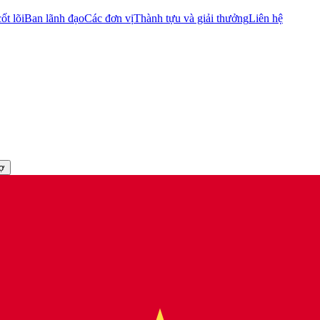
ốt lõi
Ban lãnh đạo
Các đơn vị
Thành tựu và giải thưởng
Liên hệ
rợ