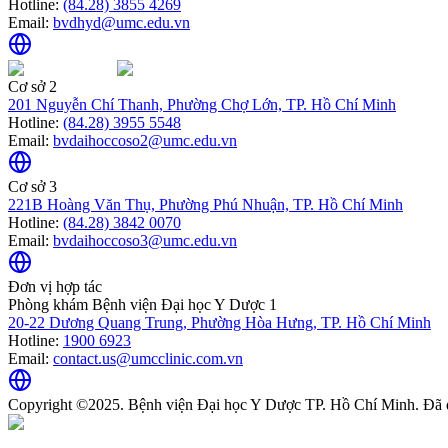
Hotline:
(84.28) 3855 4269
Email:
bvdhyd@umc.edu.vn
Cơ sở 2
201 Nguyễn Chí Thanh, Phường Chợ Lớn, TP. Hồ Chí Minh
Hotline:
(84.28) 3955 5548
Email:
bvdaihoccoso2@umc.edu.vn
Cơ sở 3
221B Hoàng Văn Thụ, Phường Phú Nhuận, TP. Hồ Chí Minh
Hotline:
(84.28) 3842 0070
Email:
bvdaihoccoso3@umc.edu.vn
Đơn vị hợp tác
Phòng khám Bệnh viện Đại học Y Dược 1
20-22 Dương Quang Trung, Phường Hòa Hưng, TP. Hồ Chí Minh
Hotline:
1900 6923
Email:
contact.us@umcclinic.com.vn
Copyright ©2025. Bệnh viện Đại học Y Dược TP. Hồ Chí Minh. Đã 