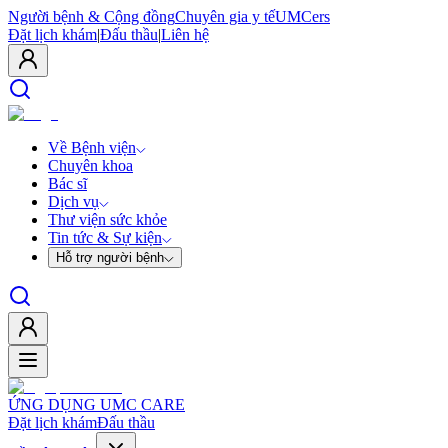
Người bệnh & Cộng đồng
Chuyên gia y tế
UMCers
Đặt lịch khám
|
Đấu thầu
|
Liên hệ
Về Bệnh viện
Chuyên khoa
Bác sĩ
Dịch vụ
Thư viện sức khỏe
Tin tức & Sự kiện
Hỗ trợ người bệnh
ỨNG DỤNG UMC CARE
Đặt lịch khám
Đấu thầu