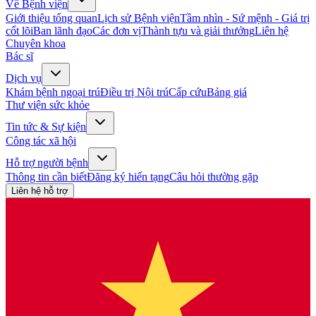
Về Bệnh viện
Giới thiệu tổng quan
Lịch sử Bệnh viện
Tầm nhìn - Sứ mệnh - Giá trị
cốt lõi
Ban lãnh đạo
Các đơn vị
Thành tựu và giải thưởng
Liên hệ
Chuyên khoa
Bác sĩ
Dịch vụ
Khám bệnh ngoại trú
Điều trị Nội trú
Cấp cứu
Bảng giá
Thư viện sức khỏe
Tin tức & Sự kiện
Công tác xã hội
Hỗ trợ người bệnh
Thông tin cần biết
Đăng ký hiến tạng
Câu hỏi thường gặp
Liên hệ hỗ trợ