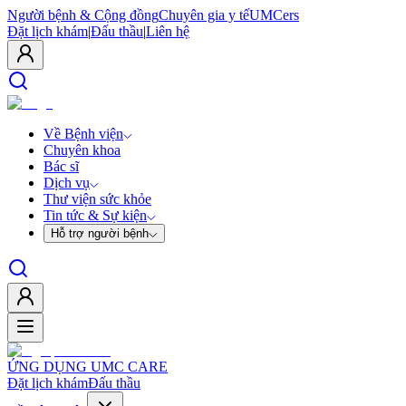
Người bệnh & Cộng đồng
Chuyên gia y tế
UMCers
Đặt lịch khám
|
Đấu thầu
|
Liên hệ
Về Bệnh viện
Chuyên khoa
Bác sĩ
Dịch vụ
Thư viện sức khỏe
Tin tức & Sự kiện
Hỗ trợ người bệnh
ỨNG DỤNG UMC CARE
Đặt lịch khám
Đấu thầu