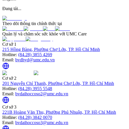
Đang tải...
Theo dõi thông tin chính thức tại
Quản lý và chăm sóc sức khỏe với UMC Care
Cơ sở 1
215 Hồng Bàng, Phường Chợ Lớn, TP. Hồ Chí Minh
Hotline:
(84.28) 3855 4269
Email:
bvdhyd@umc.edu.vn
Cơ sở 2
201 Nguyễn Chí Thanh, Phường Chợ Lớn, TP. Hồ Chí Minh
Hotline:
(84.28) 3955 5548
Email:
bvdaihoccoso2@umc.edu.vn
Cơ sở 3
221B Hoàng Văn Thụ, Phường Phú Nhuận, TP. Hồ Chí Minh
Hotline:
(84.28) 3842 0070
Email:
bvdaihoccoso3@umc.edu.vn