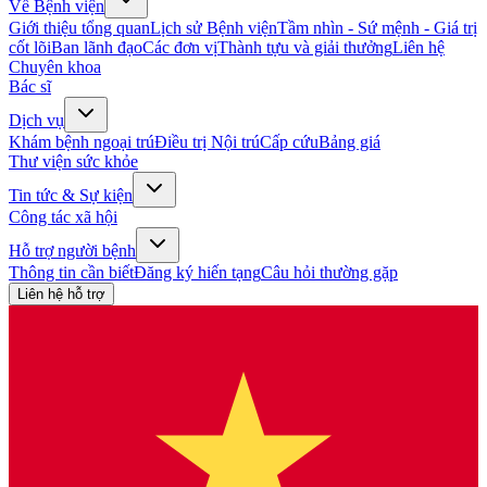
Về Bệnh viện
Giới thiệu tổng quan
Lịch sử Bệnh viện
Tầm nhìn - Sứ mệnh - Giá trị
cốt lõi
Ban lãnh đạo
Các đơn vị
Thành tựu và giải thưởng
Liên hệ
Chuyên khoa
Bác sĩ
Dịch vụ
Khám bệnh ngoại trú
Điều trị Nội trú
Cấp cứu
Bảng giá
Thư viện sức khỏe
Tin tức & Sự kiện
Công tác xã hội
Hỗ trợ người bệnh
Thông tin cần biết
Đăng ký hiến tạng
Câu hỏi thường gặp
Liên hệ hỗ trợ