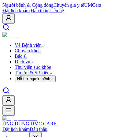
Người bệnh & Cộng đồng
Chuyên gia y tế
UMCers
Đặt lịch khám
|
Đấu thầu
|
Liên hệ
Về Bệnh viện
Chuyên khoa
Bác sĩ
Dịch vụ
Thư viện sức khỏe
Tin tức & Sự kiện
Hỗ trợ người bệnh
ỨNG DỤNG UMC CARE
Đặt lịch khám
Đấu thầu