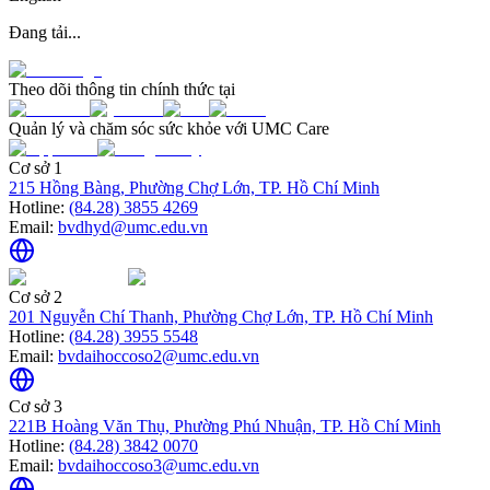
Đang tải...
Theo dõi thông tin chính thức tại
Quản lý và chăm sóc sức khỏe với UMC Care
Cơ sở 1
215 Hồng Bàng, Phường Chợ Lớn, TP. Hồ Chí Minh
Hotline:
(84.28) 3855 4269
Email:
bvdhyd@umc.edu.vn
Cơ sở 2
201 Nguyễn Chí Thanh, Phường Chợ Lớn, TP. Hồ Chí Minh
Hotline:
(84.28) 3955 5548
Email:
bvdaihoccoso2@umc.edu.vn
Cơ sở 3
221B Hoàng Văn Thụ, Phường Phú Nhuận, TP. Hồ Chí Minh
Hotline:
(84.28) 3842 0070
Email:
bvdaihoccoso3@umc.edu.vn