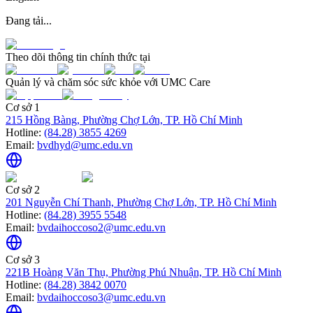
Đang tải...
Theo dõi thông tin chính thức tại
Quản lý và chăm sóc sức khỏe với UMC Care
Cơ sở 1
215 Hồng Bàng, Phường Chợ Lớn, TP. Hồ Chí Minh
Hotline:
(84.28) 3855 4269
Email:
bvdhyd@umc.edu.vn
Cơ sở 2
201 Nguyễn Chí Thanh, Phường Chợ Lớn, TP. Hồ Chí Minh
Hotline:
(84.28) 3955 5548
Email:
bvdaihoccoso2@umc.edu.vn
Cơ sở 3
221B Hoàng Văn Thụ, Phường Phú Nhuận, TP. Hồ Chí Minh
Hotline:
(84.28) 3842 0070
Email:
bvdaihoccoso3@umc.edu.vn