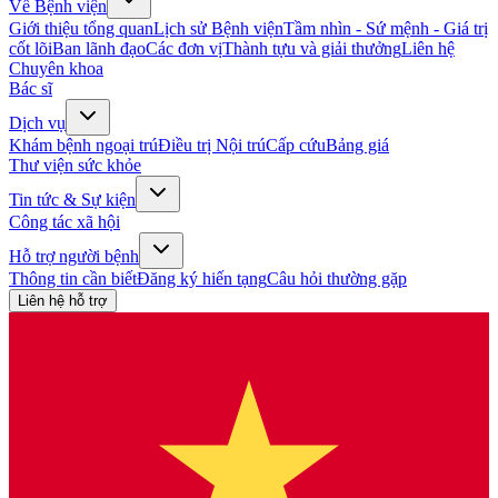
Về Bệnh viện
Giới thiệu tổng quan
Lịch sử Bệnh viện
Tầm nhìn - Sứ mệnh - Giá trị
cốt lõi
Ban lãnh đạo
Các đơn vị
Thành tựu và giải thưởng
Liên hệ
Chuyên khoa
Bác sĩ
Dịch vụ
Khám bệnh ngoại trú
Điều trị Nội trú
Cấp cứu
Bảng giá
Thư viện sức khỏe
Tin tức & Sự kiện
Công tác xã hội
Hỗ trợ người bệnh
Thông tin cần biết
Đăng ký hiến tạng
Câu hỏi thường gặp
Liên hệ hỗ trợ