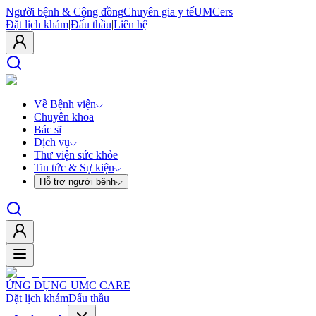
Người bệnh & Cộng đồng
Chuyên gia y tế
UMCers
Đặt lịch khám
|
Đấu thầu
|
Liên hệ
Về Bệnh viện
Chuyên khoa
Bác sĩ
Dịch vụ
Thư viện sức khỏe
Tin tức & Sự kiện
Hỗ trợ người bệnh
ỨNG DỤNG UMC CARE
Đặt lịch khám
Đấu thầu