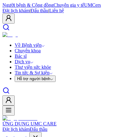
Người bệnh & Cộng đồng
Chuyên gia y tế
UMCers
Đặt lịch khám
|
Đấu thầu
|
Liên hệ
Về Bệnh viện
Chuyên khoa
Bác sĩ
Dịch vụ
Thư viện sức khỏe
Tin tức & Sự kiện
Hỗ trợ người bệnh
ỨNG DỤNG UMC CARE
Đặt lịch khám
Đấu thầu