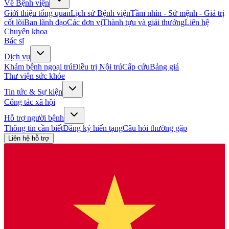
Về Bệnh viện
Giới thiệu tổng quan
Lịch sử Bệnh viện
Tầm nhìn - Sứ mệnh - Giá trị
cốt lõi
Ban lãnh đạo
Các đơn vị
Thành tựu và giải thưởng
Liên hệ
Chuyên khoa
Bác sĩ
Dịch vụ
Khám bệnh ngoại trú
Điều trị Nội trú
Cấp cứu
Bảng giá
Thư viện sức khỏe
Tin tức & Sự kiện
Công tác xã hội
Hỗ trợ người bệnh
Thông tin cần biết
Đăng ký hiến tạng
Câu hỏi thường gặp
Liên hệ hỗ trợ