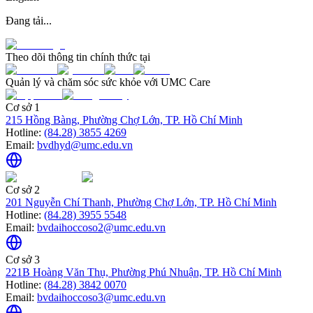
Đang tải...
Theo dõi thông tin chính thức tại
Quản lý và chăm sóc sức khỏe với UMC Care
Cơ sở 1
215 Hồng Bàng, Phường Chợ Lớn, TP. Hồ Chí Minh
Hotline:
(84.28) 3855 4269
Email:
bvdhyd@umc.edu.vn
Cơ sở 2
201 Nguyễn Chí Thanh, Phường Chợ Lớn, TP. Hồ Chí Minh
Hotline:
(84.28) 3955 5548
Email:
bvdaihoccoso2@umc.edu.vn
Cơ sở 3
221B Hoàng Văn Thụ, Phường Phú Nhuận, TP. Hồ Chí Minh
Hotline:
(84.28) 3842 0070
Email:
bvdaihoccoso3@umc.edu.vn