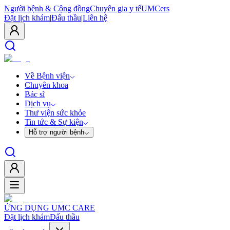
Người bệnh & Cộng đồng
Chuyên gia y tế
UMCers
Đặt lịch khám
|
Đấu thầu
|
Liên hệ
Về Bệnh viện
Chuyên khoa
Bác sĩ
Dịch vụ
Thư viện sức khỏe
Tin tức & Sự kiện
Hỗ trợ người bệnh
ỨNG DỤNG UMC CARE
Đặt lịch khám
Đấu thầu