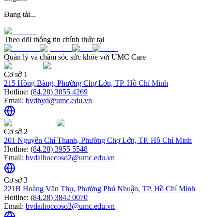
Đang tải...
Theo dõi thông tin chính thức tại
Quản lý và chăm sóc sức khỏe với UMC Care
Cơ sở 1
215 Hồng Bàng, Phường Chợ Lớn, TP. Hồ Chí Minh
Hotline:
(84.28) 3855 4269
Email:
bvdhyd@umc.edu.vn
Cơ sở 2
201 Nguyễn Chí Thanh, Phường Chợ Lớn, TP. Hồ Chí Minh
Hotline:
(84.28) 3955 5548
Email:
bvdaihoccoso2@umc.edu.vn
Cơ sở 3
221B Hoàng Văn Thụ, Phường Phú Nhuận, TP. Hồ Chí Minh
Hotline:
(84.28) 3842 0070
Email:
bvdaihoccoso3@umc.edu.vn