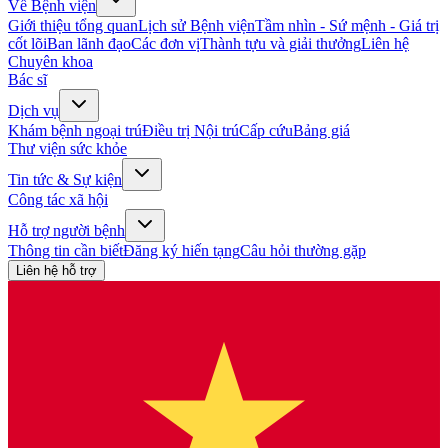
Về Bệnh viện
Giới thiệu tổng quan
Lịch sử Bệnh viện
Tầm nhìn - Sứ mệnh - Giá trị
cốt lõi
Ban lãnh đạo
Các đơn vị
Thành tựu và giải thưởng
Liên hệ
Chuyên khoa
Bác sĩ
Dịch vụ
Khám bệnh ngoại trú
Điều trị Nội trú
Cấp cứu
Bảng giá
Thư viện sức khỏe
Tin tức & Sự kiện
Công tác xã hội
Hỗ trợ người bệnh
Thông tin cần biết
Đăng ký hiến tạng
Câu hỏi thường gặp
Liên hệ hỗ trợ