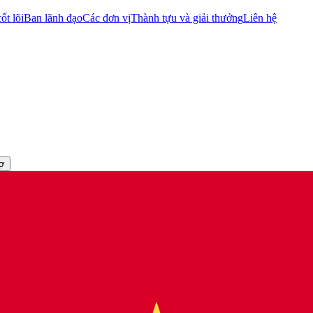
ốt lõi
Ban lãnh đạo
Các đơn vị
Thành tựu và giải thưởng
Liên hệ
rợ