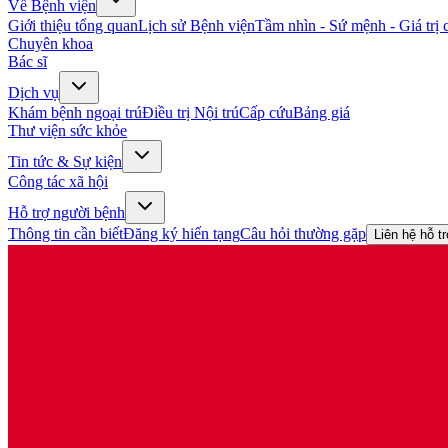
Về Bệnh viện
Giới thiệu tổng quan
Lịch sử Bệnh viện
Tầm nhìn - Sứ mệnh - Giá trị c
Chuyên khoa
Bác sĩ
Dịch vụ
Khám bệnh ngoại trú
Điều trị Nội trú
Cấp cứu
Bảng giá
Thư viện sức khỏe
Tin tức & Sự kiện
Công tác xã hội
Hỗ trợ người bệnh
Thông tin cần biết
Đăng ký hiến tạng
Câu hỏi thường gặp
Liên hệ hỗ t