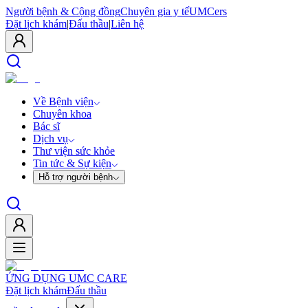
Người bệnh & Cộng đồng
Chuyên gia y tế
UMCers
Đặt lịch khám
|
Đấu thầu
|
Liên hệ
Về Bệnh viện
Chuyên khoa
Bác sĩ
Dịch vụ
Thư viện sức khỏe
Tin tức & Sự kiện
Hỗ trợ người bệnh
ỨNG DỤNG UMC CARE
Đặt lịch khám
Đấu thầu