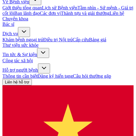
Về Bệnh viện
Giới thiệu tổng quan
Lịch sử Bệnh viện
Tầm nhìn - Sứ mệnh - Giá trị
cốt lõi
Ban lãnh đạo
Các đơn vị
Thành tựu và giải thưởng
Liên hệ
Chuyên khoa
Bác sĩ
Dịch vụ
Khám bệnh ngoại trú
Điều trị Nội trú
Cấp cứu
Bảng giá
Thư viện sức khỏe
Tin tức & Sự kiện
Công tác xã hội
Hỗ trợ người bệnh
Thông tin cần biết
Đăng ký hiến tạng
Câu hỏi thường gặp
Liên hệ hỗ trợ