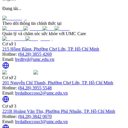
Đang tải...
Theo dõi thông tin chính thức tại
Quản lý và chăm sóc sức khỏe với UMC Care
Cơ sở 1
215 Hồng Bàng, Phường Chợ Lớn, TP. Hồ Chí Minh
Hotline:
(84.28) 3855 4269
Email:
bvdhyd@umc.edu.vn
Cơ sở 2
201 Nguyễn Chí Thanh, Phường Chợ Lớn, TP. Hồ Chí Minh
Hotline:
(84.28) 3955 5548
Email:
bvdaihoccoso2@umc.edu.vn
Cơ sở 3
221B Hoàng Văn Thụ, Phường Phú Nhuận, TP. Hồ Chí Minh
Hotline:
(84.28) 3842 0070
Email:
bvdaihoccoso3@umc.edu.vn