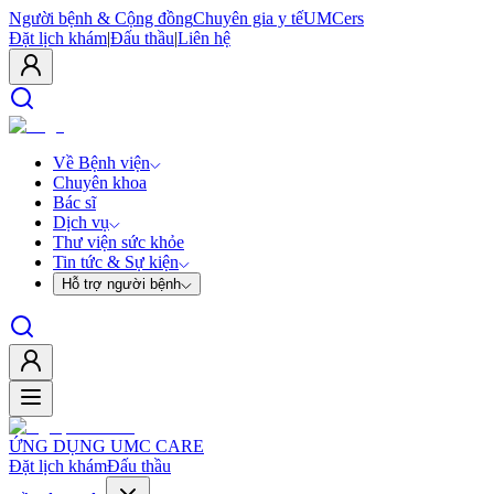
Người bệnh & Cộng đồng
Chuyên gia y tế
UMCers
Đặt lịch khám
|
Đấu thầu
|
Liên hệ
Về Bệnh viện
Chuyên khoa
Bác sĩ
Dịch vụ
Thư viện sức khỏe
Tin tức & Sự kiện
Hỗ trợ người bệnh
ỨNG DỤNG UMC CARE
Đặt lịch khám
Đấu thầu