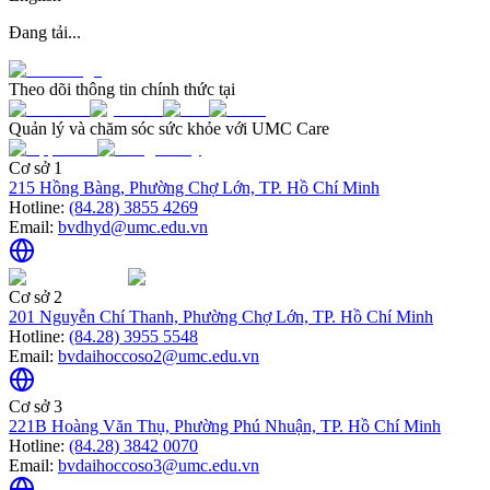
Đang tải...
Theo dõi thông tin chính thức tại
Quản lý và chăm sóc sức khỏe với UMC Care
Cơ sở 1
215 Hồng Bàng, Phường Chợ Lớn, TP. Hồ Chí Minh
Hotline:
(84.28) 3855 4269
Email:
bvdhyd@umc.edu.vn
Cơ sở 2
201 Nguyễn Chí Thanh, Phường Chợ Lớn, TP. Hồ Chí Minh
Hotline:
(84.28) 3955 5548
Email:
bvdaihoccoso2@umc.edu.vn
Cơ sở 3
221B Hoàng Văn Thụ, Phường Phú Nhuận, TP. Hồ Chí Minh
Hotline:
(84.28) 3842 0070
Email:
bvdaihoccoso3@umc.edu.vn