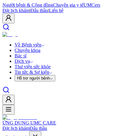
Người bệnh & Cộng đồng
Chuyên gia y tế
UMCers
Đặt lịch khám
|
Đấu thầu
|
Liên hệ
Về Bệnh viện
Chuyên khoa
Bác sĩ
Dịch vụ
Thư viện sức khỏe
Tin tức & Sự kiện
Hỗ trợ người bệnh
ỨNG DỤNG UMC CARE
Đặt lịch khám
Đấu thầu