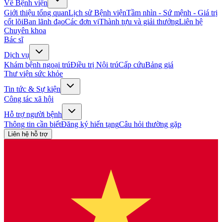
Về Bệnh viện
Giới thiệu tổng quan
Lịch sử Bệnh viện
Tầm nhìn - Sứ mệnh - Giá trị
cốt lõi
Ban lãnh đạo
Các đơn vị
Thành tựu và giải thưởng
Liên hệ
Chuyên khoa
Bác sĩ
Dịch vụ
Khám bệnh ngoại trú
Điều trị Nội trú
Cấp cứu
Bảng giá
Thư viện sức khỏe
Tin tức & Sự kiện
Công tác xã hội
Hỗ trợ người bệnh
Thông tin cần biết
Đăng ký hiến tạng
Câu hỏi thường gặp
Liên hệ hỗ trợ