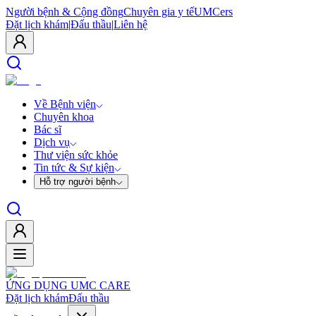
Người bệnh & Cộng đồng
Chuyên gia y tế
UMCers
Đặt lịch khám
|
Đấu thầu
|
Liên hệ
Về Bệnh viện
Chuyên khoa
Bác sĩ
Dịch vụ
Thư viện sức khỏe
Tin tức & Sự kiện
Hỗ trợ người bệnh
ỨNG DỤNG UMC CARE
Đặt lịch khám
Đấu thầu