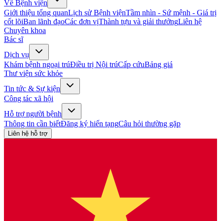
Về Bệnh viện
Giới thiệu tổng quan
Lịch sử Bệnh viện
Tầm nhìn - Sứ mệnh - Giá trị
cốt lõi
Ban lãnh đạo
Các đơn vị
Thành tựu và giải thưởng
Liên hệ
Chuyên khoa
Bác sĩ
Dịch vụ
Khám bệnh ngoại trú
Điều trị Nội trú
Cấp cứu
Bảng giá
Thư viện sức khỏe
Tin tức & Sự kiện
Công tác xã hội
Hỗ trợ người bệnh
Thông tin cần biết
Đăng ký hiến tạng
Câu hỏi thường gặp
Liên hệ hỗ trợ