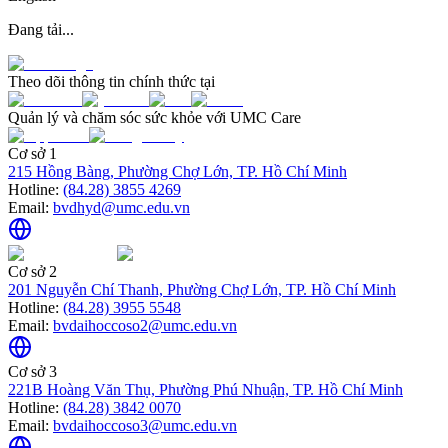
Đang tải...
Theo dõi thông tin chính thức tại
Quản lý và chăm sóc sức khỏe với UMC Care
Cơ sở 1
215 Hồng Bàng, Phường Chợ Lớn, TP. Hồ Chí Minh
Hotline:
(84.28) 3855 4269
Email:
bvdhyd@umc.edu.vn
Cơ sở 2
201 Nguyễn Chí Thanh, Phường Chợ Lớn, TP. Hồ Chí Minh
Hotline:
(84.28) 3955 5548
Email:
bvdaihoccoso2@umc.edu.vn
Cơ sở 3
221B Hoàng Văn Thụ, Phường Phú Nhuận, TP. Hồ Chí Minh
Hotline:
(84.28) 3842 0070
Email:
bvdaihoccoso3@umc.edu.vn