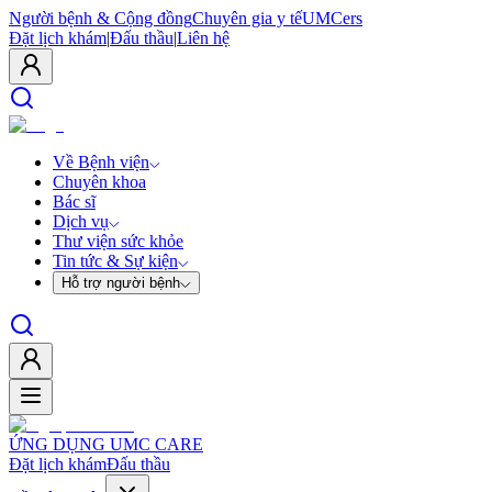
Người bệnh & Cộng đồng
Chuyên gia y tế
UMCers
Đặt lịch khám
|
Đấu thầu
|
Liên hệ
Về Bệnh viện
Chuyên khoa
Bác sĩ
Dịch vụ
Thư viện sức khỏe
Tin tức & Sự kiện
Hỗ trợ người bệnh
ỨNG DỤNG UMC CARE
Đặt lịch khám
Đấu thầu