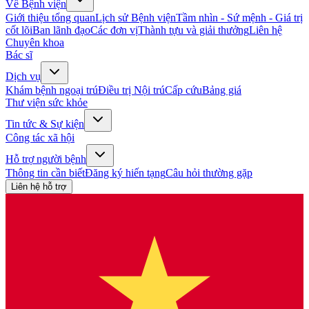
Về Bệnh viện
Giới thiệu tổng quan
Lịch sử Bệnh viện
Tầm nhìn - Sứ mệnh - Giá trị
cốt lõi
Ban lãnh đạo
Các đơn vị
Thành tựu và giải thưởng
Liên hệ
Chuyên khoa
Bác sĩ
Dịch vụ
Khám bệnh ngoại trú
Điều trị Nội trú
Cấp cứu
Bảng giá
Thư viện sức khỏe
Tin tức & Sự kiện
Công tác xã hội
Hỗ trợ người bệnh
Thông tin cần biết
Đăng ký hiến tạng
Câu hỏi thường gặp
Liên hệ hỗ trợ