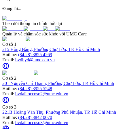
Đang tải...
Theo dõi thông tin chính thức tại
Quản lý và chăm sóc sức khỏe với UMC Care
Cơ sở 1
215 Hồng Bàng, Phường Chợ Lớn, TP. Hồ Chí Minh
Hotline:
(84.28) 3855 4269
Email:
bvdhyd@umc.edu.vn
Cơ sở 2
201 Nguyễn Chí Thanh, Phường Chợ Lớn, TP. Hồ Chí Minh
Hotline:
(84.28) 3955 5548
Email:
bvdaihoccoso2@umc.edu.vn
Cơ sở 3
221B Hoàng Văn Thụ, Phường Phú Nhuận, TP. Hồ Chí Minh
Hotline:
(84.28) 3842 0070
Email:
bvdaihoccoso3@umc.edu.vn