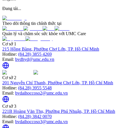
Đang tải...
Theo dõi thông tin chính thức tại
Quản lý và chăm sóc sức khỏe với UMC Care
Cơ sở 1
215 Hồng Bàng, Phường Chợ Lớn, TP. Hồ Chí Minh
Hotline:
(84.28) 3855 4269
Email:
bvdhyd@umc.edu.vn
Cơ sở 2
201 Nguyễn Chí Thanh, Phường Chợ Lớn, TP. Hồ Chí Minh
Hotline:
(84.28) 3955 5548
Email:
bvdaihoccoso2@umc.edu.vn
Cơ sở 3
221B Hoàng Văn Thụ, Phường Phú Nhuận, TP. Hồ Chí Minh
Hotline:
(84.28) 3842 0070
Email:
bvdaihoccoso3@umc.edu.vn