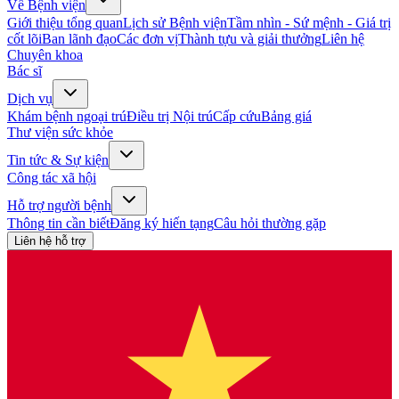
Về Bệnh viện
Giới thiệu tổng quan
Lịch sử Bệnh viện
Tầm nhìn - Sứ mệnh - Giá trị
cốt lõi
Ban lãnh đạo
Các đơn vị
Thành tựu và giải thưởng
Liên hệ
Chuyên khoa
Bác sĩ
Dịch vụ
Khám bệnh ngoại trú
Điều trị Nội trú
Cấp cứu
Bảng giá
Thư viện sức khỏe
Tin tức & Sự kiện
Công tác xã hội
Hỗ trợ người bệnh
Thông tin cần biết
Đăng ký hiến tạng
Câu hỏi thường gặp
Liên hệ hỗ trợ