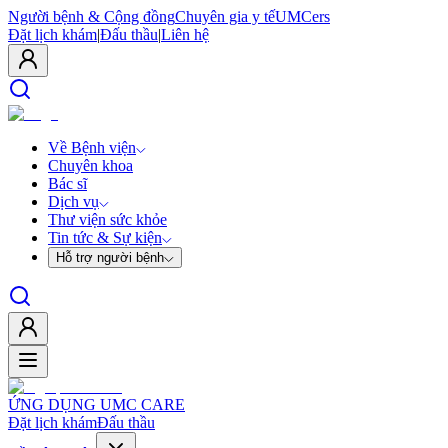
Người bệnh & Cộng đồng
Chuyên gia y tế
UMCers
Đặt lịch khám
|
Đấu thầu
|
Liên hệ
Về Bệnh viện
Chuyên khoa
Bác sĩ
Dịch vụ
Thư viện sức khỏe
Tin tức & Sự kiện
Hỗ trợ người bệnh
ỨNG DỤNG UMC CARE
Đặt lịch khám
Đấu thầu