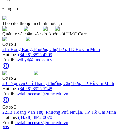
Đang tải...
Theo dõi thông tin chính thức tại
Quản lý và chăm sóc sức khỏe với UMC Care
Cơ sở 1
215 Hồng Bàng, Phường Chợ Lớn, TP. Hồ Chí Minh
Hotline:
(84.28) 3855 4269
Email:
bvdhyd@umc.edu.vn
Cơ sở 2
201 Nguyễn Chí Thanh, Phường Chợ Lớn, TP. Hồ Chí Minh
Hotline:
(84.28) 3955 5548
Email:
bvdaihoccoso2@umc.edu.vn
Cơ sở 3
221B Hoàng Văn Thụ, Phường Phú Nhuận, TP. Hồ Chí Minh
Hotline:
(84.28) 3842 0070
Email:
bvdaihoccoso3@umc.edu.vn