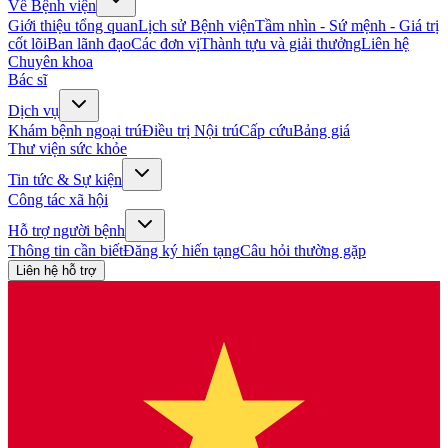
Về Bệnh viện
Giới thiệu tổng quan
Lịch sử Bệnh viện
Tầm nhìn - Sứ mệnh - Giá trị
cốt lõi
Ban lãnh đạo
Các đơn vị
Thành tựu và giải thưởng
Liên hệ
Chuyên khoa
Bác sĩ
Dịch vụ
Khám bệnh ngoại trú
Điều trị Nội trú
Cấp cứu
Bảng giá
Thư viện sức khỏe
Tin tức & Sự kiện
Công tác xã hội
Hỗ trợ người bệnh
Thông tin cần biết
Đăng ký hiến tạng
Câu hỏi thường gặp
Liên hệ hỗ trợ