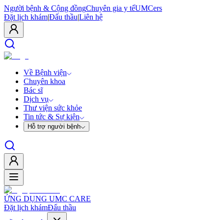
Người bệnh & Cộng đồng
Chuyên gia y tế
UMCers
Đặt lịch khám
|
Đấu thầu
|
Liên hệ
Về Bệnh viện
Chuyên khoa
Bác sĩ
Dịch vụ
Thư viện sức khỏe
Tin tức & Sự kiện
Hỗ trợ người bệnh
ỨNG DỤNG UMC CARE
Đặt lịch khám
Đấu thầu