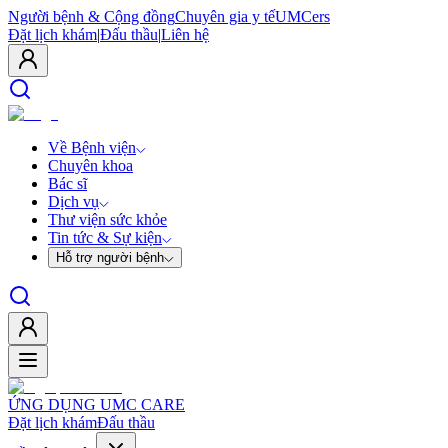
Người bệnh & Cộng đồng
Chuyên gia y tế
UMCers
Đặt lịch khám
|
Đấu thầu
|
Liên hệ
Về Bệnh viện
Chuyên khoa
Bác sĩ
Dịch vụ
Thư viện sức khỏe
Tin tức & Sự kiện
Hỗ trợ người bệnh
ỨNG DỤNG UMC CARE
Đặt lịch khám
Đấu thầu