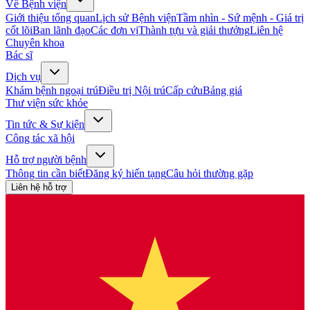
Về Bệnh viện
Giới thiệu tổng quan
Lịch sử Bệnh viện
Tầm nhìn - Sứ mệnh - Giá trị
cốt lõi
Ban lãnh đạo
Các đơn vị
Thành tựu và giải thưởng
Liên hệ
Chuyên khoa
Bác sĩ
Dịch vụ
Khám bệnh ngoại trú
Điều trị Nội trú
Cấp cứu
Bảng giá
Thư viện sức khỏe
Tin tức & Sự kiện
Công tác xã hội
Hỗ trợ người bệnh
Thông tin cần biết
Đăng ký hiến tạng
Câu hỏi thường gặp
Liên hệ hỗ trợ