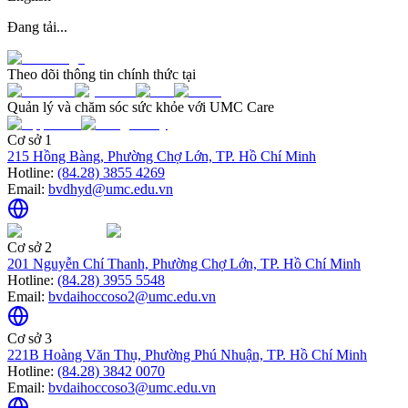
Đang tải...
Theo dõi thông tin chính thức tại
Quản lý và chăm sóc sức khỏe với UMC Care
Cơ sở 1
215 Hồng Bàng, Phường Chợ Lớn, TP. Hồ Chí Minh
Hotline:
(84.28) 3855 4269
Email:
bvdhyd@umc.edu.vn
Cơ sở 2
201 Nguyễn Chí Thanh, Phường Chợ Lớn, TP. Hồ Chí Minh
Hotline:
(84.28) 3955 5548
Email:
bvdaihoccoso2@umc.edu.vn
Cơ sở 3
221B Hoàng Văn Thụ, Phường Phú Nhuận, TP. Hồ Chí Minh
Hotline:
(84.28) 3842 0070
Email:
bvdaihoccoso3@umc.edu.vn