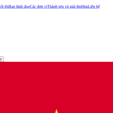
ốt lõi
Ban lãnh đạo
Các đơn vị
Thành tựu và giải thưởng
Liên hệ
rợ