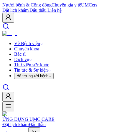
Người bệnh & Cộng đồng
Chuyên gia y tế
UMCers
Đặt lịch khám
|
Đấu thầu
|
Liên hệ
Về Bệnh viện
Chuyên khoa
Bác sĩ
Dịch vụ
Thư viện sức khỏe
Tin tức & Sự kiện
Hỗ trợ người bệnh
ỨNG DỤNG UMC CARE
Đặt lịch khám
Đấu thầu