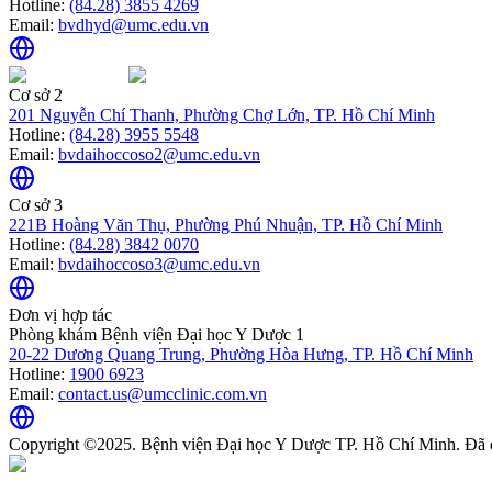
Hotline:
(84.28) 3855 4269
Email:
bvdhyd@umc.edu.vn
Cơ sở 2
201 Nguyễn Chí Thanh, Phường Chợ Lớn, TP. Hồ Chí Minh
Hotline:
(84.28) 3955 5548
Email:
bvdaihoccoso2@umc.edu.vn
Cơ sở 3
221B Hoàng Văn Thụ, Phường Phú Nhuận, TP. Hồ Chí Minh
Hotline:
(84.28) 3842 0070
Email:
bvdaihoccoso3@umc.edu.vn
Đơn vị hợp tác
Phòng khám Bệnh viện Đại học Y Dược 1
20-22 Dương Quang Trung, Phường Hòa Hưng, TP. Hồ Chí Minh
Hotline:
1900 6923
Email:
contact.us@umcclinic.com.vn
Copyright ©2025. Bệnh viện Đại học Y Dược TP. Hồ Chí Minh. Đã 