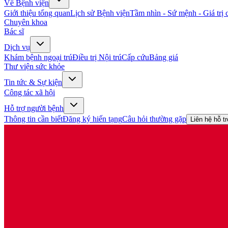
Về Bệnh viện
Giới thiệu tổng quan
Lịch sử Bệnh viện
Tầm nhìn - Sứ mệnh - Giá trị c
Chuyên khoa
Bác sĩ
Dịch vụ
Khám bệnh ngoại trú
Điều trị Nội trú
Cấp cứu
Bảng giá
Thư viện sức khỏe
Tin tức & Sự kiện
Công tác xã hội
Hỗ trợ người bệnh
Thông tin cần biết
Đăng ký hiến tạng
Câu hỏi thường gặp
Liên hệ hỗ t