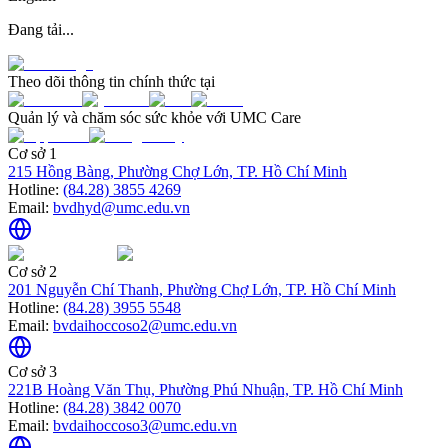
Đang tải...
Theo dõi thông tin chính thức tại
Quản lý và chăm sóc sức khỏe với UMC Care
Cơ sở 1
215 Hồng Bàng, Phường Chợ Lớn, TP. Hồ Chí Minh
Hotline:
(84.28) 3855 4269
Email:
bvdhyd@umc.edu.vn
Cơ sở 2
201 Nguyễn Chí Thanh, Phường Chợ Lớn, TP. Hồ Chí Minh
Hotline:
(84.28) 3955 5548
Email:
bvdaihoccoso2@umc.edu.vn
Cơ sở 3
221B Hoàng Văn Thụ, Phường Phú Nhuận, TP. Hồ Chí Minh
Hotline:
(84.28) 3842 0070
Email:
bvdaihoccoso3@umc.edu.vn