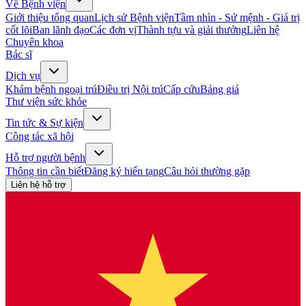
Về Bệnh viện
Giới thiệu tổng quan
Lịch sử Bệnh viện
Tầm nhìn - Sứ mệnh - Giá trị
cốt lõi
Ban lãnh đạo
Các đơn vị
Thành tựu và giải thưởng
Liên hệ
Chuyên khoa
Bác sĩ
Dịch vụ
Khám bệnh ngoại trú
Điều trị Nội trú
Cấp cứu
Bảng giá
Thư viện sức khỏe
Tin tức & Sự kiện
Công tác xã hội
Hỗ trợ người bệnh
Thông tin cần biết
Đăng ký hiến tạng
Câu hỏi thường gặp
Liên hệ hỗ trợ