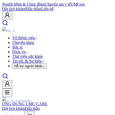
Người bệnh & Cộng đồng
Chuyên gia y tế
UMCers
Đặt lịch khám
|
Đấu thầu
|
Liên hệ
Về Bệnh viện
Chuyên khoa
Bác sĩ
Dịch vụ
Thư viện sức khỏe
Tin tức & Sự kiện
Hỗ trợ người bệnh
ỨNG DỤNG UMC CARE
Đặt lịch khám
Đấu thầu