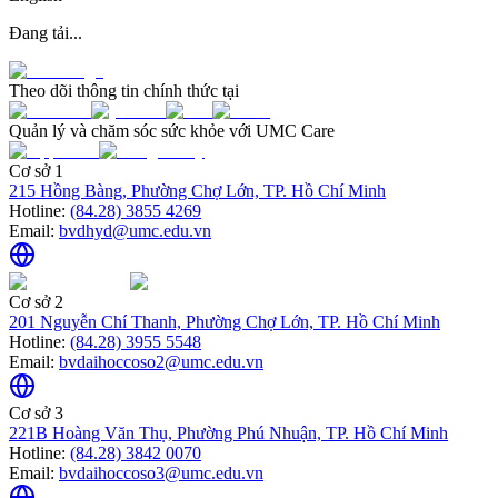
Đang tải...
Theo dõi thông tin chính thức tại
Quản lý và chăm sóc sức khỏe với UMC Care
Cơ sở 1
215 Hồng Bàng, Phường Chợ Lớn, TP. Hồ Chí Minh
Hotline:
(84.28) 3855 4269
Email:
bvdhyd@umc.edu.vn
Cơ sở 2
201 Nguyễn Chí Thanh, Phường Chợ Lớn, TP. Hồ Chí Minh
Hotline:
(84.28) 3955 5548
Email:
bvdaihoccoso2@umc.edu.vn
Cơ sở 3
221B Hoàng Văn Thụ, Phường Phú Nhuận, TP. Hồ Chí Minh
Hotline:
(84.28) 3842 0070
Email:
bvdaihoccoso3@umc.edu.vn