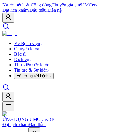
Người bệnh & Cộng đồng
Chuyên gia y tế
UMCers
Đặt lịch khám
|
Đấu thầu
|
Liên hệ
Về Bệnh viện
Chuyên khoa
Bác sĩ
Dịch vụ
Thư viện sức khỏe
Tin tức & Sự kiện
Hỗ trợ người bệnh
ỨNG DỤNG UMC CARE
Đặt lịch khám
Đấu thầu