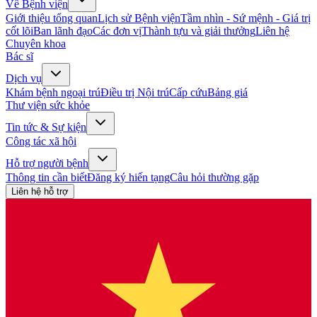
Về Bệnh viện
Giới thiệu tổng quan
Lịch sử Bệnh viện
Tầm nhìn - Sứ mệnh - Giá trị
cốt lõi
Ban lãnh đạo
Các đơn vị
Thành tựu và giải thưởng
Liên hệ
Chuyên khoa
Bác sĩ
Dịch vụ
Khám bệnh ngoại trú
Điều trị Nội trú
Cấp cứu
Bảng giá
Thư viện sức khỏe
Tin tức & Sự kiện
Công tác xã hội
Hỗ trợ người bệnh
Thông tin cần biết
Đăng ký hiến tạng
Câu hỏi thường gặp
Liên hệ hỗ trợ