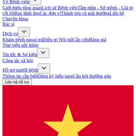
Về Bệnh viện
Giới thiệu tổng quan
Lịch sử Bệnh viện
Tầm nhìn - Sứ mệnh - Giá trị
cốt lõi
Ban lãnh đạo
Các đơn vị
Thành tựu và giải thưởng
Liên hệ
Chuyên khoa
Bác sĩ
Dịch vụ
Khám bệnh ngoại trú
Điều trị Nội trú
Cấp cứu
Bảng giá
Thư viện sức khỏe
Tin tức & Sự kiện
Công tác xã hội
Hỗ trợ người bệnh
Thông tin cần biết
Đăng ký hiến tạng
Câu hỏi thường gặp
Liên hệ hỗ trợ