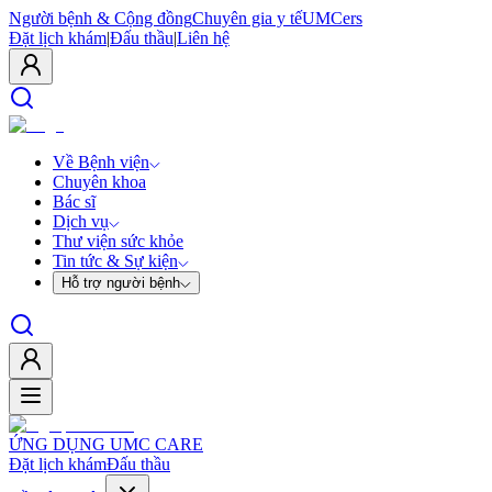
Người bệnh & Cộng đồng
Chuyên gia y tế
UMCers
Đặt lịch khám
|
Đấu thầu
|
Liên hệ
Về Bệnh viện
Chuyên khoa
Bác sĩ
Dịch vụ
Thư viện sức khỏe
Tin tức & Sự kiện
Hỗ trợ người bệnh
ỨNG DỤNG UMC CARE
Đặt lịch khám
Đấu thầu