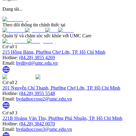
Đang tải...
Theo dõi thông tin chính thức tại
Quản lý và chăm sóc sức khỏe với UMC Care
Cơ sở 1
215 Hồng Bàng, Phường Chợ Lớn, TP. Hồ Chí Minh
Hotline:
(84.28) 3855 4269
Email:
bvdhyd@umc.edu.vn
Cơ sở 2
201 Nguyễn Chí Thanh, Phường Chợ Lớn, TP. Hồ Chí Minh
Hotline:
(84.28) 3955 5548
Email:
bvdaihoccoso2@umc.edu.vn
Cơ sở 3
221B Hoàng Văn Thụ, Phường Phú Nhuận, TP. Hồ Chí Minh
Hotline:
(84.28) 3842 0070
Email:
bvdaihoccoso3@umc.edu.vn