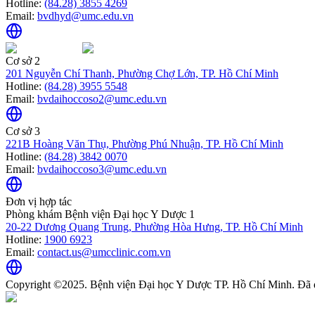
Hotline:
(84.28) 3855 4269
Email:
bvdhyd@umc.edu.vn
Cơ sở 2
201 Nguyễn Chí Thanh, Phường Chợ Lớn, TP. Hồ Chí Minh
Hotline:
(84.28) 3955 5548
Email:
bvdaihoccoso2@umc.edu.vn
Cơ sở 3
221B Hoàng Văn Thụ, Phường Phú Nhuận, TP. Hồ Chí Minh
Hotline:
(84.28) 3842 0070
Email:
bvdaihoccoso3@umc.edu.vn
Đơn vị hợp tác
Phòng khám Bệnh viện Đại học Y Dược 1
20-22 Dương Quang Trung, Phường Hòa Hưng, TP. Hồ Chí Minh
Hotline:
1900 6923
Email:
contact.us@umcclinic.com.vn
Copyright ©2025. Bệnh viện Đại học Y Dược TP. Hồ Chí Minh. Đã 