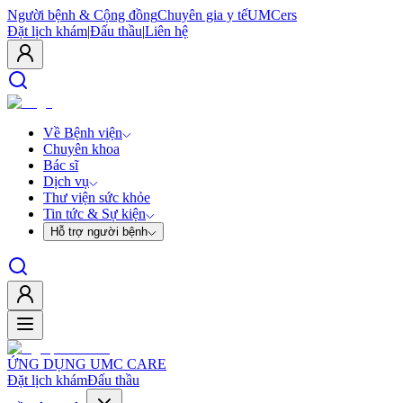
Người bệnh & Cộng đồng
Chuyên gia y tế
UMCers
Đặt lịch khám
|
Đấu thầu
|
Liên hệ
Về Bệnh viện
Chuyên khoa
Bác sĩ
Dịch vụ
Thư viện sức khỏe
Tin tức & Sự kiện
Hỗ trợ người bệnh
ỨNG DỤNG UMC CARE
Đặt lịch khám
Đấu thầu