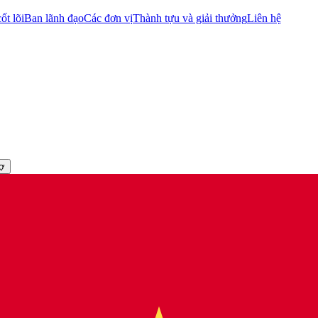
ốt lõi
Ban lãnh đạo
Các đơn vị
Thành tựu và giải thưởng
Liên hệ
rợ