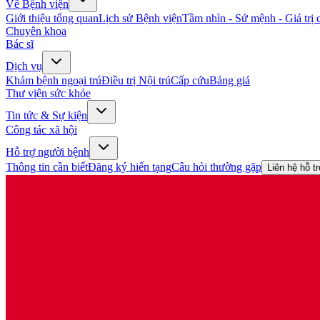
Về Bệnh viện
Giới thiệu tổng quan
Lịch sử Bệnh viện
Tầm nhìn - Sứ mệnh - Giá trị c
Chuyên khoa
Bác sĩ
Dịch vụ
Khám bệnh ngoại trú
Điều trị Nội trú
Cấp cứu
Bảng giá
Thư viện sức khỏe
Tin tức & Sự kiện
Công tác xã hội
Hỗ trợ người bệnh
Thông tin cần biết
Đăng ký hiến tạng
Câu hỏi thường gặp
Liên hệ hỗ t