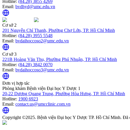
Hotline:
(84.28) 3855 4269
Email:
bvdhyd@umc.edu.vn
Cơ sở 2
201 Nguyễn Chí Thanh, Phường Chợ Lớn, TP. Hồ Chí Minh
Hotline:
(84.28) 3955 5548
Email:
bvdaihoccoso2@umc.edu.vn
Cơ sở 3
221B Hoàng Văn Thụ, Phường Phú Nhuận, TP. Hồ Chí Minh
Hotline:
(84.28) 3842 0070
Email:
bvdaihoccoso3@umc.edu.vn
Đơn vị hợp tác
Phòng khám Bệnh viện Đại học Y Dược 1
20-22 Dương Quang Trung, Phường Hòa Hưng, TP. Hồ Chí Minh
Hotline:
1900 6923
Email:
contact.us@umcclinic.com.vn
Copyright ©2025. Bệnh viện Đại học Y Dược TP. Hồ Chí Minh. Đã 