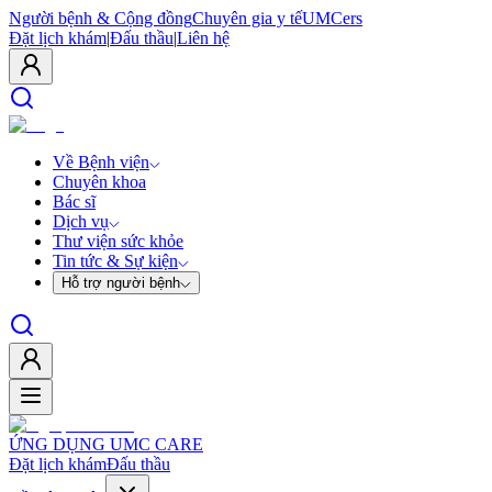
Người bệnh & Cộng đồng
Chuyên gia y tế
UMCers
Đặt lịch khám
|
Đấu thầu
|
Liên hệ
Về Bệnh viện
Chuyên khoa
Bác sĩ
Dịch vụ
Thư viện sức khỏe
Tin tức & Sự kiện
Hỗ trợ người bệnh
ỨNG DỤNG UMC CARE
Đặt lịch khám
Đấu thầu