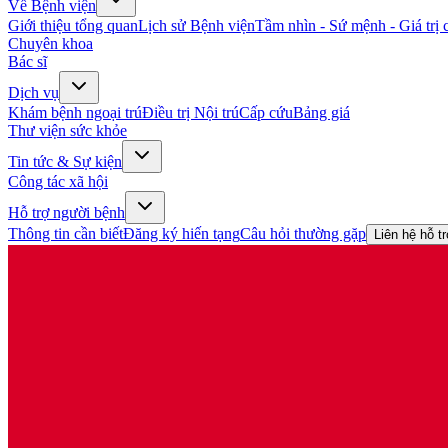
Về Bệnh viện
Giới thiệu tổng quan
Lịch sử Bệnh viện
Tầm nhìn - Sứ mệnh - Giá trị c
Chuyên khoa
Bác sĩ
Dịch vụ
Khám bệnh ngoại trú
Điều trị Nội trú
Cấp cứu
Bảng giá
Thư viện sức khỏe
Tin tức & Sự kiện
Công tác xã hội
Hỗ trợ người bệnh
Thông tin cần biết
Đăng ký hiến tạng
Câu hỏi thường gặp
Liên hệ hỗ t