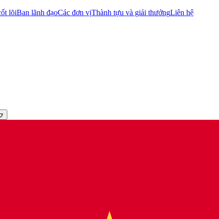
ốt lõi
Ban lãnh đạo
Các đơn vị
Thành tựu và giải thưởng
Liên hệ
rợ