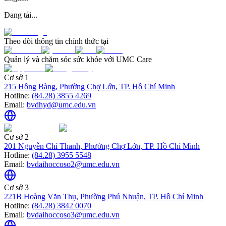
Đang tải...
Theo dõi thông tin chính thức tại
Quản lý và chăm sóc sức khỏe với UMC Care
Cơ sở 1
215 Hồng Bàng, Phường Chợ Lớn, TP. Hồ Chí Minh
Hotline:
(84.28) 3855 4269
Email:
bvdhyd@umc.edu.vn
Cơ sở 2
201 Nguyễn Chí Thanh, Phường Chợ Lớn, TP. Hồ Chí Minh
Hotline:
(84.28) 3955 5548
Email:
bvdaihoccoso2@umc.edu.vn
Cơ sở 3
221B Hoàng Văn Thụ, Phường Phú Nhuận, TP. Hồ Chí Minh
Hotline:
(84.28) 3842 0070
Email:
bvdaihoccoso3@umc.edu.vn