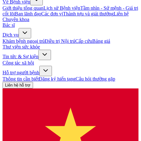
Về Bệnh viện
Giới thiệu tổng quan
Lịch sử Bệnh viện
Tầm nhìn - Sứ mệnh - Giá trị
cốt lõi
Ban lãnh đạo
Các đơn vị
Thành tựu và giải thưởng
Liên hệ
Chuyên khoa
Bác sĩ
Dịch vụ
Khám bệnh ngoại trú
Điều trị Nội trú
Cấp cứu
Bảng giá
Thư viện sức khỏe
Tin tức & Sự kiện
Công tác xã hội
Hỗ trợ người bệnh
Thông tin cần biết
Đăng ký hiến tạng
Câu hỏi thường gặp
Liên hệ hỗ trợ