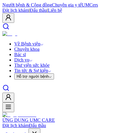
Người bệnh & Cộng đồng
Chuyên gia y tế
UMCers
Đặt lịch khám
|
Đấu thầu
|
Liên hệ
Về Bệnh viện
Chuyên khoa
Bác sĩ
Dịch vụ
Thư viện sức khỏe
Tin tức & Sự kiện
Hỗ trợ người bệnh
ỨNG DỤNG UMC CARE
Đặt lịch khám
Đấu thầu