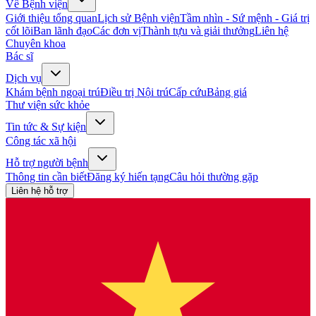
Về Bệnh viện
Giới thiệu tổng quan
Lịch sử Bệnh viện
Tầm nhìn - Sứ mệnh - Giá trị
cốt lõi
Ban lãnh đạo
Các đơn vị
Thành tựu và giải thưởng
Liên hệ
Chuyên khoa
Bác sĩ
Dịch vụ
Khám bệnh ngoại trú
Điều trị Nội trú
Cấp cứu
Bảng giá
Thư viện sức khỏe
Tin tức & Sự kiện
Công tác xã hội
Hỗ trợ người bệnh
Thông tin cần biết
Đăng ký hiến tạng
Câu hỏi thường gặp
Liên hệ hỗ trợ