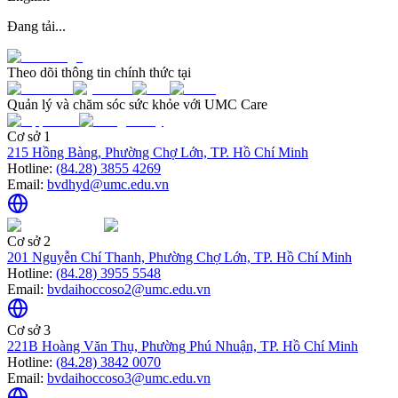
Đang tải...
Theo dõi thông tin chính thức tại
Quản lý và chăm sóc sức khỏe với UMC Care
Cơ sở 1
215 Hồng Bàng, Phường Chợ Lớn, TP. Hồ Chí Minh
Hotline:
(84.28) 3855 4269
Email:
bvdhyd@umc.edu.vn
Cơ sở 2
201 Nguyễn Chí Thanh, Phường Chợ Lớn, TP. Hồ Chí Minh
Hotline:
(84.28) 3955 5548
Email:
bvdaihoccoso2@umc.edu.vn
Cơ sở 3
221B Hoàng Văn Thụ, Phường Phú Nhuận, TP. Hồ Chí Minh
Hotline:
(84.28) 3842 0070
Email:
bvdaihoccoso3@umc.edu.vn