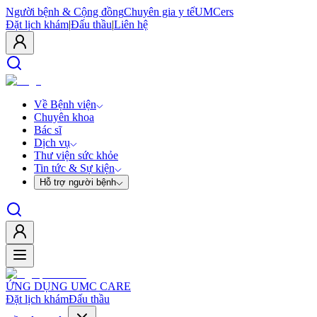
Người bệnh & Cộng đồng
Chuyên gia y tế
UMCers
Đặt lịch khám
|
Đấu thầu
|
Liên hệ
Về Bệnh viện
Chuyên khoa
Bác sĩ
Dịch vụ
Thư viện sức khỏe
Tin tức & Sự kiện
Hỗ trợ người bệnh
ỨNG DỤNG UMC CARE
Đặt lịch khám
Đấu thầu