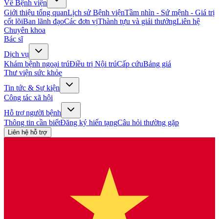
Về Bệnh viện
Giới thiệu tổng quan
Lịch sử Bệnh viện
Tầm nhìn - Sứ mệnh - Giá trị
cốt lõi
Ban lãnh đạo
Các đơn vị
Thành tựu và giải thưởng
Liên hệ
Chuyên khoa
Bác sĩ
Dịch vụ
Khám bệnh ngoại trú
Điều trị Nội trú
Cấp cứu
Bảng giá
Thư viện sức khỏe
Tin tức & Sự kiện
Công tác xã hội
Hỗ trợ người bệnh
Thông tin cần biết
Đăng ký hiến tạng
Câu hỏi thường gặp
Liên hệ hỗ trợ