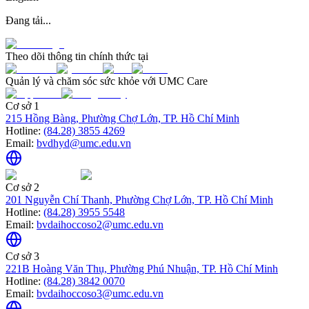
Đang tải...
Theo dõi thông tin chính thức tại
Quản lý và chăm sóc sức khỏe với UMC Care
Cơ sở 1
215 Hồng Bàng, Phường Chợ Lớn, TP. Hồ Chí Minh
Hotline:
(84.28) 3855 4269
Email:
bvdhyd@umc.edu.vn
Cơ sở 2
201 Nguyễn Chí Thanh, Phường Chợ Lớn, TP. Hồ Chí Minh
Hotline:
(84.28) 3955 5548
Email:
bvdaihoccoso2@umc.edu.vn
Cơ sở 3
221B Hoàng Văn Thụ, Phường Phú Nhuận, TP. Hồ Chí Minh
Hotline:
(84.28) 3842 0070
Email:
bvdaihoccoso3@umc.edu.vn