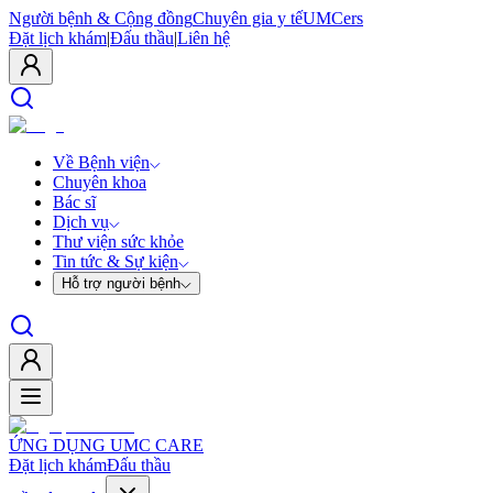
Người bệnh & Cộng đồng
Chuyên gia y tế
UMCers
Đặt lịch khám
|
Đấu thầu
|
Liên hệ
Về Bệnh viện
Chuyên khoa
Bác sĩ
Dịch vụ
Thư viện sức khỏe
Tin tức & Sự kiện
Hỗ trợ người bệnh
ỨNG DỤNG UMC CARE
Đặt lịch khám
Đấu thầu