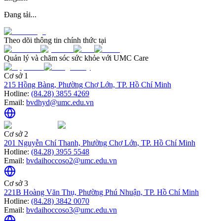
Đang tải...
Theo dõi thông tin chính thức tại
Quản lý và chăm sóc sức khỏe với UMC Care
Cơ sở 1
215 Hồng Bàng, Phường Chợ Lớn, TP. Hồ Chí Minh
Hotline:
(84.28) 3855 4269
Email:
bvdhyd@umc.edu.vn
Cơ sở 2
201 Nguyễn Chí Thanh, Phường Chợ Lớn, TP. Hồ Chí Minh
Hotline:
(84.28) 3955 5548
Email:
bvdaihoccoso2@umc.edu.vn
Cơ sở 3
221B Hoàng Văn Thụ, Phường Phú Nhuận, TP. Hồ Chí Minh
Hotline:
(84.28) 3842 0070
Email:
bvdaihoccoso3@umc.edu.vn