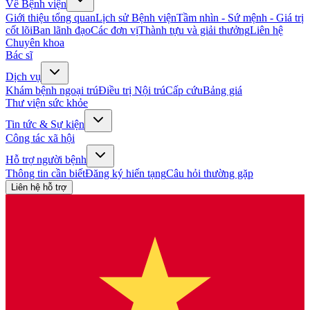
Về Bệnh viện
Giới thiệu tổng quan
Lịch sử Bệnh viện
Tầm nhìn - Sứ mệnh - Giá trị
cốt lõi
Ban lãnh đạo
Các đơn vị
Thành tựu và giải thưởng
Liên hệ
Chuyên khoa
Bác sĩ
Dịch vụ
Khám bệnh ngoại trú
Điều trị Nội trú
Cấp cứu
Bảng giá
Thư viện sức khỏe
Tin tức & Sự kiện
Công tác xã hội
Hỗ trợ người bệnh
Thông tin cần biết
Đăng ký hiến tạng
Câu hỏi thường gặp
Liên hệ hỗ trợ