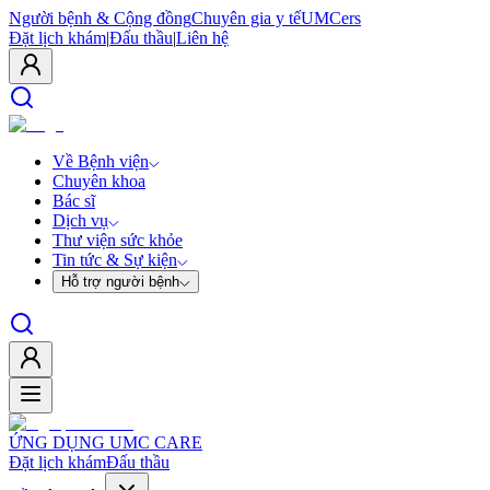
Người bệnh & Cộng đồng
Chuyên gia y tế
UMCers
Đặt lịch khám
|
Đấu thầu
|
Liên hệ
Về Bệnh viện
Chuyên khoa
Bác sĩ
Dịch vụ
Thư viện sức khỏe
Tin tức & Sự kiện
Hỗ trợ người bệnh
ỨNG DỤNG UMC CARE
Đặt lịch khám
Đấu thầu