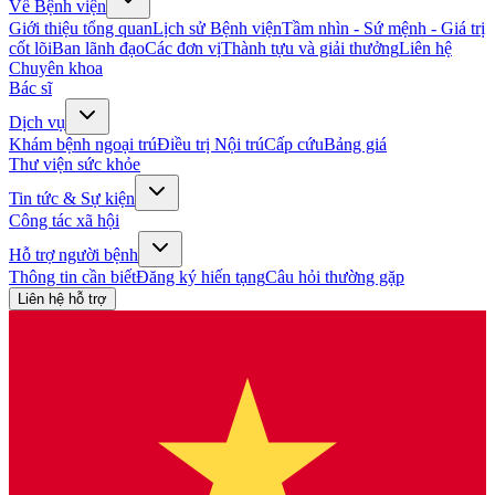
Về Bệnh viện
Giới thiệu tổng quan
Lịch sử Bệnh viện
Tầm nhìn - Sứ mệnh - Giá trị
cốt lõi
Ban lãnh đạo
Các đơn vị
Thành tựu và giải thưởng
Liên hệ
Chuyên khoa
Bác sĩ
Dịch vụ
Khám bệnh ngoại trú
Điều trị Nội trú
Cấp cứu
Bảng giá
Thư viện sức khỏe
Tin tức & Sự kiện
Công tác xã hội
Hỗ trợ người bệnh
Thông tin cần biết
Đăng ký hiến tạng
Câu hỏi thường gặp
Liên hệ hỗ trợ