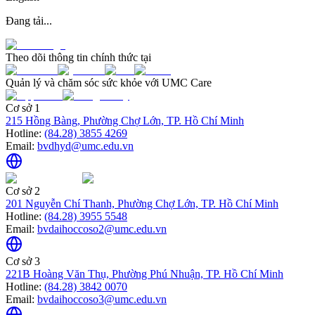
Đang tải...
Theo dõi thông tin chính thức tại
Quản lý và chăm sóc sức khỏe với UMC Care
Cơ sở 1
215 Hồng Bàng, Phường Chợ Lớn, TP. Hồ Chí Minh
Hotline:
(84.28) 3855 4269
Email:
bvdhyd@umc.edu.vn
Cơ sở 2
201 Nguyễn Chí Thanh, Phường Chợ Lớn, TP. Hồ Chí Minh
Hotline:
(84.28) 3955 5548
Email:
bvdaihoccoso2@umc.edu.vn
Cơ sở 3
221B Hoàng Văn Thụ, Phường Phú Nhuận, TP. Hồ Chí Minh
Hotline:
(84.28) 3842 0070
Email:
bvdaihoccoso3@umc.edu.vn