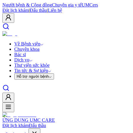
Người bệnh & Cộng đồng
Chuyên gia y tế
UMCers
Đặt lịch khám
|
Đấu thầu
|
Liên hệ
Về Bệnh viện
Chuyên khoa
Bác sĩ
Dịch vụ
Thư viện sức khỏe
Tin tức & Sự kiện
Hỗ trợ người bệnh
ỨNG DỤNG UMC CARE
Đặt lịch khám
Đấu thầu