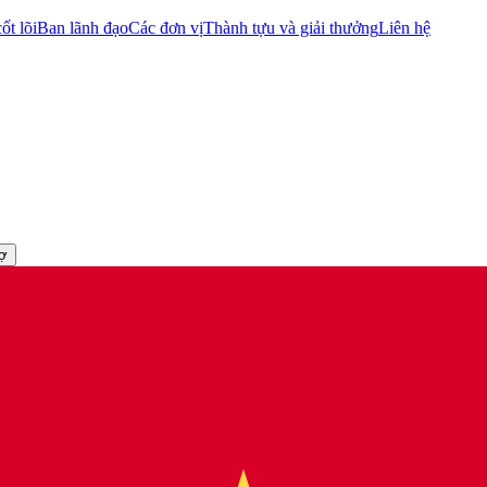
ốt lõi
Ban lãnh đạo
Các đơn vị
Thành tựu và giải thưởng
Liên hệ
rợ