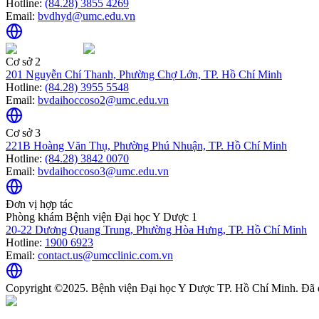
Hotline:
(84.28) 3855 4269
Email:
bvdhyd@umc.edu.vn
Cơ sở 2
201 Nguyễn Chí Thanh, Phường Chợ Lớn, TP. Hồ Chí Minh
Hotline:
(84.28) 3955 5548
Email:
bvdaihoccoso2@umc.edu.vn
Cơ sở 3
221B Hoàng Văn Thụ, Phường Phú Nhuận, TP. Hồ Chí Minh
Hotline:
(84.28) 3842 0070
Email:
bvdaihoccoso3@umc.edu.vn
Đơn vị hợp tác
Phòng khám Bệnh viện Đại học Y Dược 1
20-22 Dương Quang Trung, Phường Hòa Hưng, TP. Hồ Chí Minh
Hotline:
1900 6923
Email:
contact.us@umcclinic.com.vn
Copyright ©2025. Bệnh viện Đại học Y Dược TP. Hồ Chí Minh. Đã 