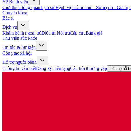
Về Bệnh viện
Giới thiệu tổng quan
Lịch sử Bệnh viện
Tầm nhìn - Sứ mệnh - Giá trị c
Chuyên khoa
Bác sĩ
Dịch vụ
Khám bệnh ngoại trú
Điều trị Nội trú
Cấp cứu
Bảng giá
Thư viện sức khỏe
Tin tức & Sự kiện
Công tác xã hội
Hỗ trợ người bệnh
Thông tin cần biết
Đăng ký hiến tạng
Câu hỏi thường gặp
Liên hệ hỗ t