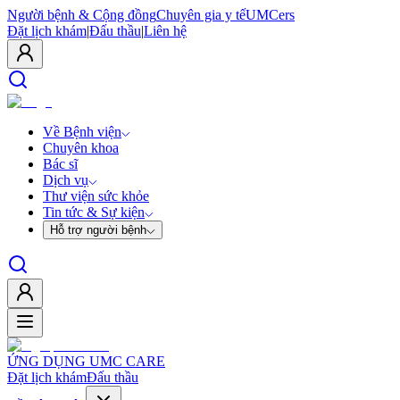
Người bệnh & Cộng đồng
Chuyên gia y tế
UMCers
Đặt lịch khám
|
Đấu thầu
|
Liên hệ
Về Bệnh viện
Chuyên khoa
Bác sĩ
Dịch vụ
Thư viện sức khỏe
Tin tức & Sự kiện
Hỗ trợ người bệnh
ỨNG DỤNG UMC CARE
Đặt lịch khám
Đấu thầu