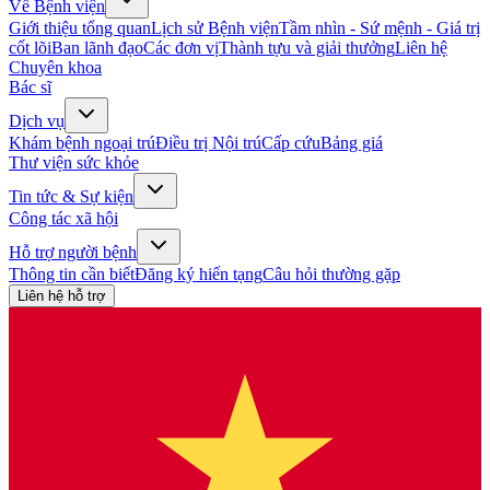
Về Bệnh viện
Giới thiệu tổng quan
Lịch sử Bệnh viện
Tầm nhìn - Sứ mệnh - Giá trị
cốt lõi
Ban lãnh đạo
Các đơn vị
Thành tựu và giải thưởng
Liên hệ
Chuyên khoa
Bác sĩ
Dịch vụ
Khám bệnh ngoại trú
Điều trị Nội trú
Cấp cứu
Bảng giá
Thư viện sức khỏe
Tin tức & Sự kiện
Công tác xã hội
Hỗ trợ người bệnh
Thông tin cần biết
Đăng ký hiến tạng
Câu hỏi thường gặp
Liên hệ hỗ trợ