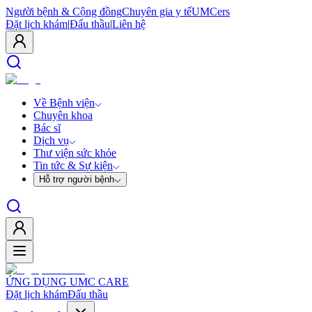
Người bệnh & Cộng đồng
Chuyên gia y tế
UMCers
Đặt lịch khám
|
Đấu thầu
|
Liên hệ
Về Bệnh viện
Chuyên khoa
Bác sĩ
Dịch vụ
Thư viện sức khỏe
Tin tức & Sự kiện
Hỗ trợ người bệnh
ỨNG DỤNG UMC CARE
Đặt lịch khám
Đấu thầu