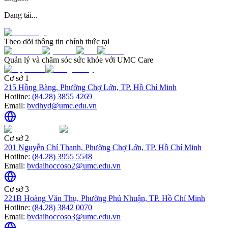
Đang tải...
Theo dõi thông tin chính thức tại
Quản lý và chăm sóc sức khỏe với UMC Care
Cơ sở 1
215 Hồng Bàng, Phường Chợ Lớn, TP. Hồ Chí Minh
Hotline:
(84.28) 3855 4269
Email:
bvdhyd@umc.edu.vn
Cơ sở 2
201 Nguyễn Chí Thanh, Phường Chợ Lớn, TP. Hồ Chí Minh
Hotline:
(84.28) 3955 5548
Email:
bvdaihoccoso2@umc.edu.vn
Cơ sở 3
221B Hoàng Văn Thụ, Phường Phú Nhuận, TP. Hồ Chí Minh
Hotline:
(84.28) 3842 0070
Email:
bvdaihoccoso3@umc.edu.vn