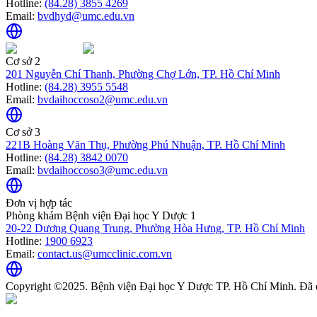
Hotline:
(84.28) 3855 4269
Email:
bvdhyd@umc.edu.vn
Cơ sở 2
201 Nguyễn Chí Thanh, Phường Chợ Lớn, TP. Hồ Chí Minh
Hotline:
(84.28) 3955 5548
Email:
bvdaihoccoso2@umc.edu.vn
Cơ sở 3
221B Hoàng Văn Thụ, Phường Phú Nhuận, TP. Hồ Chí Minh
Hotline:
(84.28) 3842 0070
Email:
bvdaihoccoso3@umc.edu.vn
Đơn vị hợp tác
Phòng khám Bệnh viện Đại học Y Dược 1
20-22 Dương Quang Trung, Phường Hòa Hưng, TP. Hồ Chí Minh
Hotline:
1900 6923
Email:
contact.us@umcclinic.com.vn
Copyright ©2025. Bệnh viện Đại học Y Dược TP. Hồ Chí Minh. Đã 