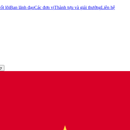
ốt lõi
Ban lãnh đạo
Các đơn vị
Thành tựu và giải thưởng
Liên hệ
rợ