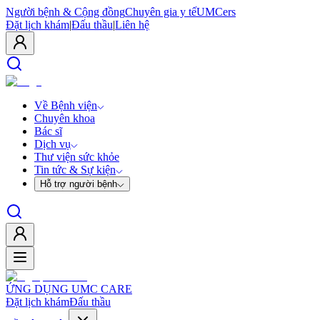
Người bệnh & Cộng đồng
Chuyên gia y tế
UMCers
Đặt lịch khám
|
Đấu thầu
|
Liên hệ
Về Bệnh viện
Chuyên khoa
Bác sĩ
Dịch vụ
Thư viện sức khỏe
Tin tức & Sự kiện
Hỗ trợ người bệnh
ỨNG DỤNG UMC CARE
Đặt lịch khám
Đấu thầu