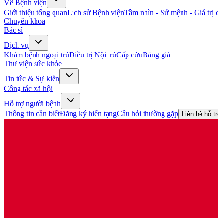
Về Bệnh viện
Giới thiệu tổng quan
Lịch sử Bệnh viện
Tầm nhìn - Sứ mệnh - Giá trị c
Chuyên khoa
Bác sĩ
Dịch vụ
Khám bệnh ngoại trú
Điều trị Nội trú
Cấp cứu
Bảng giá
Thư viện sức khỏe
Tin tức & Sự kiện
Công tác xã hội
Hỗ trợ người bệnh
Thông tin cần biết
Đăng ký hiến tạng
Câu hỏi thường gặp
Liên hệ hỗ t