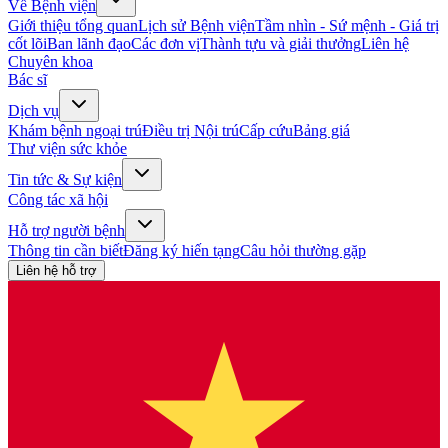
Về Bệnh viện
Giới thiệu tổng quan
Lịch sử Bệnh viện
Tầm nhìn - Sứ mệnh - Giá trị
cốt lõi
Ban lãnh đạo
Các đơn vị
Thành tựu và giải thưởng
Liên hệ
Chuyên khoa
Bác sĩ
Dịch vụ
Khám bệnh ngoại trú
Điều trị Nội trú
Cấp cứu
Bảng giá
Thư viện sức khỏe
Tin tức & Sự kiện
Công tác xã hội
Hỗ trợ người bệnh
Thông tin cần biết
Đăng ký hiến tạng
Câu hỏi thường gặp
Liên hệ hỗ trợ