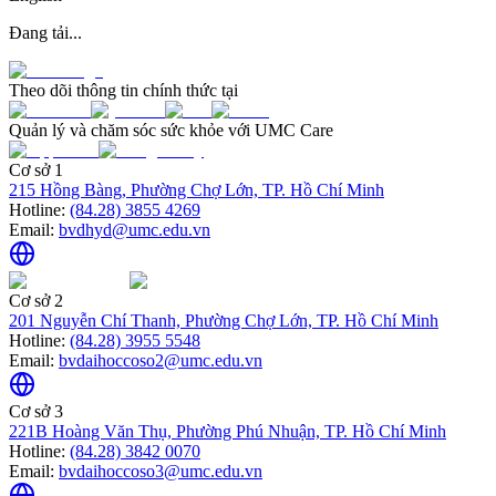
Đang tải...
Theo dõi thông tin chính thức tại
Quản lý và chăm sóc sức khỏe với UMC Care
Cơ sở 1
215 Hồng Bàng, Phường Chợ Lớn, TP. Hồ Chí Minh
Hotline:
(84.28) 3855 4269
Email:
bvdhyd@umc.edu.vn
Cơ sở 2
201 Nguyễn Chí Thanh, Phường Chợ Lớn, TP. Hồ Chí Minh
Hotline:
(84.28) 3955 5548
Email:
bvdaihoccoso2@umc.edu.vn
Cơ sở 3
221B Hoàng Văn Thụ, Phường Phú Nhuận, TP. Hồ Chí Minh
Hotline:
(84.28) 3842 0070
Email:
bvdaihoccoso3@umc.edu.vn