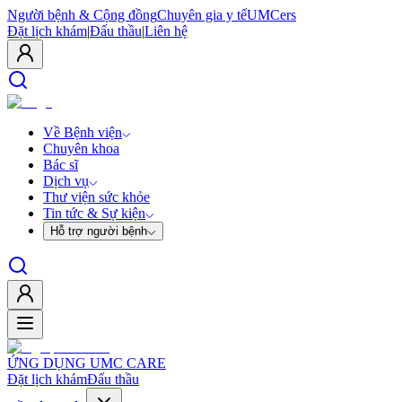
Người bệnh & Cộng đồng
Chuyên gia y tế
UMCers
Đặt lịch khám
|
Đấu thầu
|
Liên hệ
Về Bệnh viện
Chuyên khoa
Bác sĩ
Dịch vụ
Thư viện sức khỏe
Tin tức & Sự kiện
Hỗ trợ người bệnh
ỨNG DỤNG UMC CARE
Đặt lịch khám
Đấu thầu