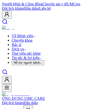
Người bệnh & Cộng đồng
Chuyên gia y tế
UMCers
Đặt lịch khám
|
Đấu thầu
|
Liên hệ
Về Bệnh viện
Chuyên khoa
Bác sĩ
Dịch vụ
Thư viện sức khỏe
Tin tức & Sự kiện
Hỗ trợ người bệnh
ỨNG DỤNG UMC CARE
Đặt lịch khám
Đấu thầu