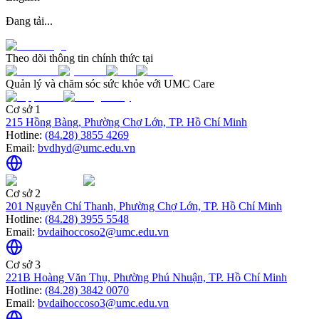
Đang tải...
Theo dõi thông tin chính thức tại
Quản lý và chăm sóc sức khỏe với UMC Care
Cơ sở 1
215 Hồng Bàng, Phường Chợ Lớn, TP. Hồ Chí Minh
Hotline:
(84.28) 3855 4269
Email:
bvdhyd@umc.edu.vn
Cơ sở 2
201 Nguyễn Chí Thanh, Phường Chợ Lớn, TP. Hồ Chí Minh
Hotline:
(84.28) 3955 5548
Email:
bvdaihoccoso2@umc.edu.vn
Cơ sở 3
221B Hoàng Văn Thụ, Phường Phú Nhuận, TP. Hồ Chí Minh
Hotline:
(84.28) 3842 0070
Email:
bvdaihoccoso3@umc.edu.vn