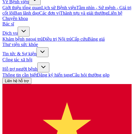
Về Bệnh viện
Giới thiệu tổng quan
Lịch sử Bệnh viện
Tầm nhìn - Sứ mệnh - Giá trị
cốt lõi
Ban lãnh đạo
Các đơn vị
Thành tựu và giải thưởng
Liên hệ
Chuyên khoa
Bác sĩ
Dịch vụ
Khám bệnh ngoại trú
Điều trị Nội trú
Cấp cứu
Bảng giá
Thư viện sức khỏe
Tin tức & Sự kiện
Công tác xã hội
Hỗ trợ người bệnh
Thông tin cần biết
Đăng ký hiến tạng
Câu hỏi thường gặp
Liên hệ hỗ trợ