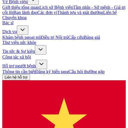
Về Bệnh viện
Giới thiệu tổng quan
Lịch sử Bệnh viện
Tầm nhìn - Sứ mệnh - Giá trị
cốt lõi
Ban lãnh đạo
Các đơn vị
Thành tựu và giải thưởng
Liên hệ
Chuyên khoa
Bác sĩ
Dịch vụ
Khám bệnh ngoại trú
Điều trị Nội trú
Cấp cứu
Bảng giá
Thư viện sức khỏe
Tin tức & Sự kiện
Công tác xã hội
Hỗ trợ người bệnh
Thông tin cần biết
Đăng ký hiến tạng
Câu hỏi thường gặp
Liên hệ hỗ trợ