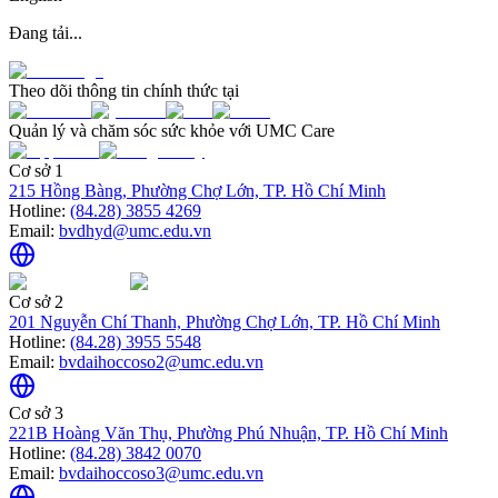
Đang tải...
Theo dõi thông tin chính thức tại
Quản lý và chăm sóc sức khỏe với UMC Care
Cơ sở 1
215 Hồng Bàng, Phường Chợ Lớn, TP. Hồ Chí Minh
Hotline:
(84.28) 3855 4269
Email:
bvdhyd@umc.edu.vn
Cơ sở 2
201 Nguyễn Chí Thanh, Phường Chợ Lớn, TP. Hồ Chí Minh
Hotline:
(84.28) 3955 5548
Email:
bvdaihoccoso2@umc.edu.vn
Cơ sở 3
221B Hoàng Văn Thụ, Phường Phú Nhuận, TP. Hồ Chí Minh
Hotline:
(84.28) 3842 0070
Email:
bvdaihoccoso3@umc.edu.vn