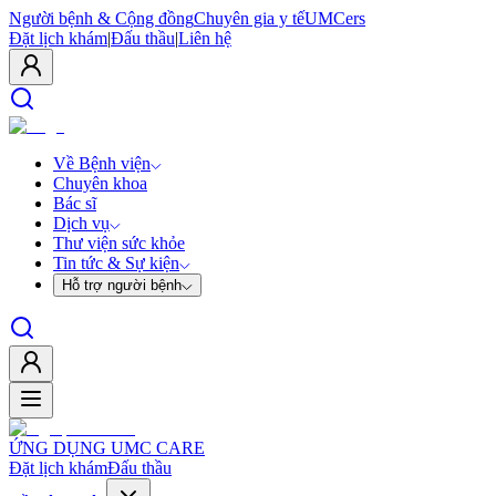
Người bệnh & Cộng đồng
Chuyên gia y tế
UMCers
Đặt lịch khám
|
Đấu thầu
|
Liên hệ
Về Bệnh viện
Chuyên khoa
Bác sĩ
Dịch vụ
Thư viện sức khỏe
Tin tức & Sự kiện
Hỗ trợ người bệnh
ỨNG DỤNG UMC CARE
Đặt lịch khám
Đấu thầu