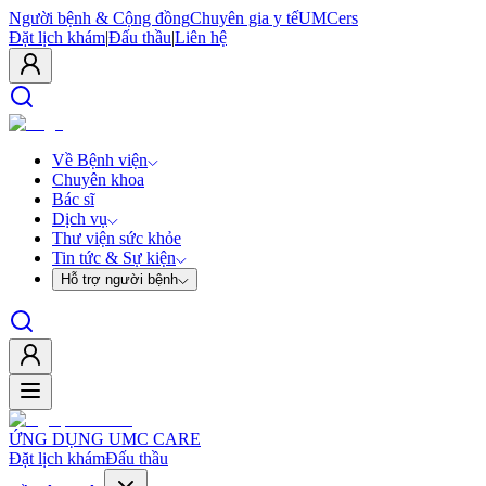
Người bệnh & Cộng đồng
Chuyên gia y tế
UMCers
Đặt lịch khám
|
Đấu thầu
|
Liên hệ
Về Bệnh viện
Chuyên khoa
Bác sĩ
Dịch vụ
Thư viện sức khỏe
Tin tức & Sự kiện
Hỗ trợ người bệnh
ỨNG DỤNG UMC CARE
Đặt lịch khám
Đấu thầu