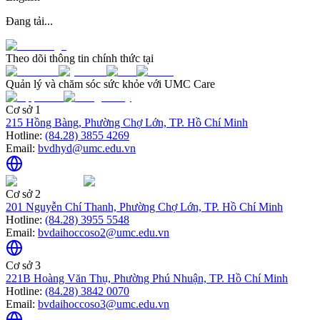
Đang tải...
Theo dõi thông tin chính thức tại
Quản lý và chăm sóc sức khỏe với UMC Care
Cơ sở 1
215 Hồng Bàng, Phường Chợ Lớn, TP. Hồ Chí Minh
Hotline:
(84.28) 3855 4269
Email:
bvdhyd@umc.edu.vn
Cơ sở 2
201 Nguyễn Chí Thanh, Phường Chợ Lớn, TP. Hồ Chí Minh
Hotline:
(84.28) 3955 5548
Email:
bvdaihoccoso2@umc.edu.vn
Cơ sở 3
221B Hoàng Văn Thụ, Phường Phú Nhuận, TP. Hồ Chí Minh
Hotline:
(84.28) 3842 0070
Email:
bvdaihoccoso3@umc.edu.vn