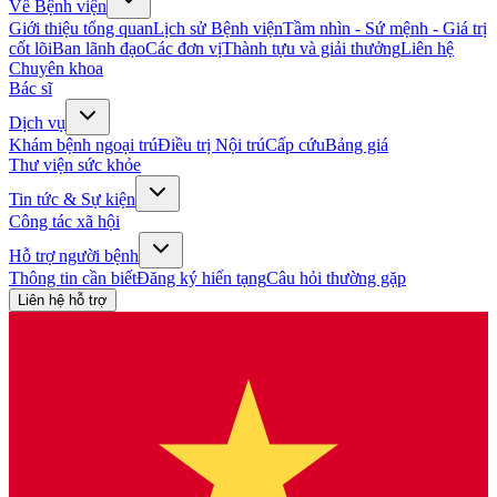
Về Bệnh viện
Giới thiệu tổng quan
Lịch sử Bệnh viện
Tầm nhìn - Sứ mệnh - Giá trị
cốt lõi
Ban lãnh đạo
Các đơn vị
Thành tựu và giải thưởng
Liên hệ
Chuyên khoa
Bác sĩ
Dịch vụ
Khám bệnh ngoại trú
Điều trị Nội trú
Cấp cứu
Bảng giá
Thư viện sức khỏe
Tin tức & Sự kiện
Công tác xã hội
Hỗ trợ người bệnh
Thông tin cần biết
Đăng ký hiến tạng
Câu hỏi thường gặp
Liên hệ hỗ trợ