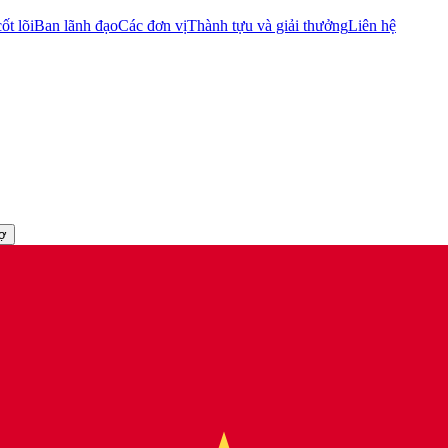
ốt lõi
Ban lãnh đạo
Các đơn vị
Thành tựu và giải thưởng
Liên hệ
rợ