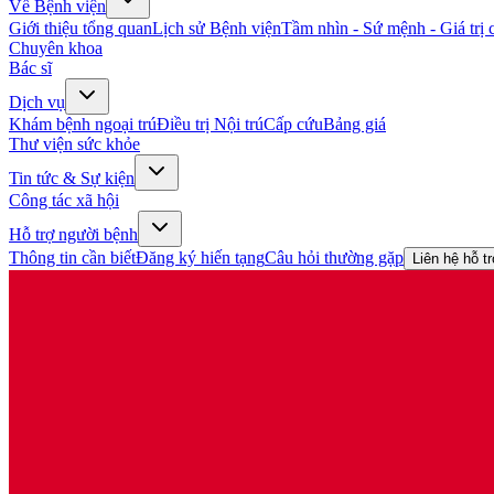
Về Bệnh viện
Giới thiệu tổng quan
Lịch sử Bệnh viện
Tầm nhìn - Sứ mệnh - Giá trị c
Chuyên khoa
Bác sĩ
Dịch vụ
Khám bệnh ngoại trú
Điều trị Nội trú
Cấp cứu
Bảng giá
Thư viện sức khỏe
Tin tức & Sự kiện
Công tác xã hội
Hỗ trợ người bệnh
Thông tin cần biết
Đăng ký hiến tạng
Câu hỏi thường gặp
Liên hệ hỗ t