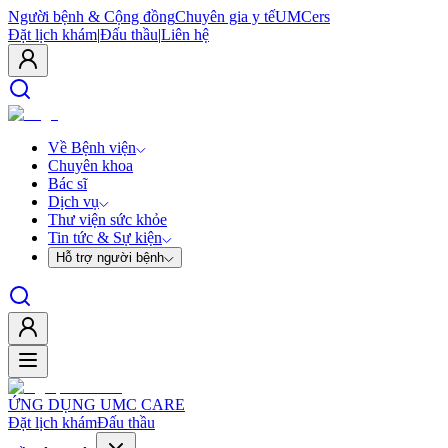
Người bệnh & Cộng đồng
Chuyên gia y tế
UMCers
Đặt lịch khám
|
Đấu thầu
|
Liên hệ
Về Bệnh viện
Chuyên khoa
Bác sĩ
Dịch vụ
Thư viện sức khỏe
Tin tức & Sự kiện
Hỗ trợ người bệnh
ỨNG DỤNG UMC CARE
Đặt lịch khám
Đấu thầu