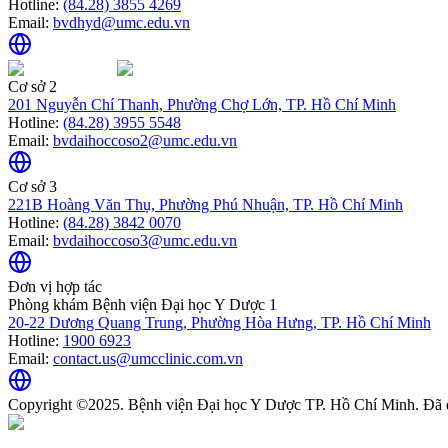
Hotline:
(84.28) 3855 4269
Email:
bvdhyd@umc.edu.vn
Cơ sở 2
201 Nguyễn Chí Thanh, Phường Chợ Lớn, TP. Hồ Chí Minh
Hotline:
(84.28) 3955 5548
Email:
bvdaihoccoso2@umc.edu.vn
Cơ sở 3
221B Hoàng Văn Thụ, Phường Phú Nhuận, TP. Hồ Chí Minh
Hotline:
(84.28) 3842 0070
Email:
bvdaihoccoso3@umc.edu.vn
Đơn vị hợp tác
Phòng khám Bệnh viện Đại học Y Dược 1
20-22 Dương Quang Trung, Phường Hòa Hưng, TP. Hồ Chí Minh
Hotline:
1900 6923
Email:
contact.us@umcclinic.com.vn
Copyright ©2025. Bệnh viện Đại học Y Dược TP. Hồ Chí Minh. Đã 