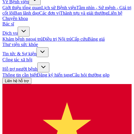
Về Bệnh viện
Giới thiệu tổng quan
Lịch sử Bệnh viện
Tầm nhìn - Sứ mệnh - Giá trị
cốt lõi
Ban lãnh đạo
Các đơn vị
Thành tựu và giải thưởng
Liên hệ
Chuyên khoa
Bác sĩ
Dịch vụ
Khám bệnh ngoại trú
Điều trị Nội trú
Cấp cứu
Bảng giá
Thư viện sức khỏe
Tin tức & Sự kiện
Công tác xã hội
Hỗ trợ người bệnh
Thông tin cần biết
Đăng ký hiến tạng
Câu hỏi thường gặp
Liên hệ hỗ trợ