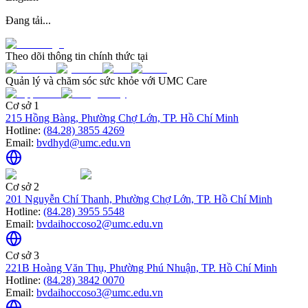
Đang tải...
Theo dõi thông tin chính thức tại
Quản lý và chăm sóc sức khỏe với UMC Care
Cơ sở 1
215 Hồng Bàng, Phường Chợ Lớn, TP. Hồ Chí Minh
Hotline:
(84.28) 3855 4269
Email:
bvdhyd@umc.edu.vn
Cơ sở 2
201 Nguyễn Chí Thanh, Phường Chợ Lớn, TP. Hồ Chí Minh
Hotline:
(84.28) 3955 5548
Email:
bvdaihoccoso2@umc.edu.vn
Cơ sở 3
221B Hoàng Văn Thụ, Phường Phú Nhuận, TP. Hồ Chí Minh
Hotline:
(84.28) 3842 0070
Email:
bvdaihoccoso3@umc.edu.vn