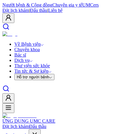
Người bệnh & Cộng đồng
Chuyên gia y tế
UMCers
Đặt lịch khám
|
Đấu thầu
|
Liên hệ
Về Bệnh viện
Chuyên khoa
Bác sĩ
Dịch vụ
Thư viện sức khỏe
Tin tức & Sự kiện
Hỗ trợ người bệnh
ỨNG DỤNG UMC CARE
Đặt lịch khám
Đấu thầu