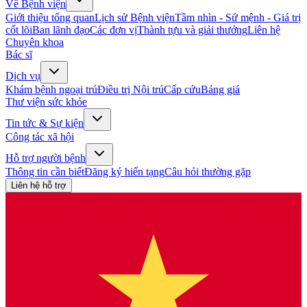
Về Bệnh viện
Giới thiệu tổng quan
Lịch sử Bệnh viện
Tầm nhìn - Sứ mệnh - Giá trị
cốt lõi
Ban lãnh đạo
Các đơn vị
Thành tựu và giải thưởng
Liên hệ
Chuyên khoa
Bác sĩ
Dịch vụ
Khám bệnh ngoại trú
Điều trị Nội trú
Cấp cứu
Bảng giá
Thư viện sức khỏe
Tin tức & Sự kiện
Công tác xã hội
Hỗ trợ người bệnh
Thông tin cần biết
Đăng ký hiến tạng
Câu hỏi thường gặp
Liên hệ hỗ trợ