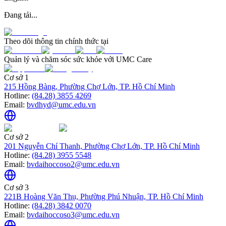
Đang tải...
Theo dõi thông tin chính thức tại
Quản lý và chăm sóc sức khỏe với UMC Care
Cơ sở 1
215 Hồng Bàng, Phường Chợ Lớn, TP. Hồ Chí Minh
Hotline:
(84.28) 3855 4269
Email:
bvdhyd@umc.edu.vn
Cơ sở 2
201 Nguyễn Chí Thanh, Phường Chợ Lớn, TP. Hồ Chí Minh
Hotline:
(84.28) 3955 5548
Email:
bvdaihoccoso2@umc.edu.vn
Cơ sở 3
221B Hoàng Văn Thụ, Phường Phú Nhuận, TP. Hồ Chí Minh
Hotline:
(84.28) 3842 0070
Email:
bvdaihoccoso3@umc.edu.vn