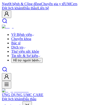
Người bệnh & Cộng đồng
Chuyên gia y tế
UMCers
Đặt lịch khám
|
Đấu thầu
|
Liên hệ
Về Bệnh viện
Chuyên khoa
Bác sĩ
Dịch vụ
Thư viện sức khỏe
Tin tức & Sự kiện
Hỗ trợ người bệnh
ỨNG DỤNG UMC CARE
Đặt lịch khám
Đấu thầu