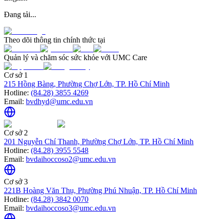
Đang tải...
Theo dõi thông tin chính thức tại
Quản lý và chăm sóc sức khỏe với UMC Care
Cơ sở 1
215 Hồng Bàng, Phường Chợ Lớn, TP. Hồ Chí Minh
Hotline:
(84.28) 3855 4269
Email:
bvdhyd@umc.edu.vn
Cơ sở 2
201 Nguyễn Chí Thanh, Phường Chợ Lớn, TP. Hồ Chí Minh
Hotline:
(84.28) 3955 5548
Email:
bvdaihoccoso2@umc.edu.vn
Cơ sở 3
221B Hoàng Văn Thụ, Phường Phú Nhuận, TP. Hồ Chí Minh
Hotline:
(84.28) 3842 0070
Email:
bvdaihoccoso3@umc.edu.vn