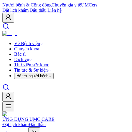
Người bệnh & Cộng đồng
Chuyên gia y tế
UMCers
Đặt lịch khám
|
Đấu thầu
|
Liên hệ
Về Bệnh viện
Chuyên khoa
Bác sĩ
Dịch vụ
Thư viện sức khỏe
Tin tức & Sự kiện
Hỗ trợ người bệnh
ỨNG DỤNG UMC CARE
Đặt lịch khám
Đấu thầu