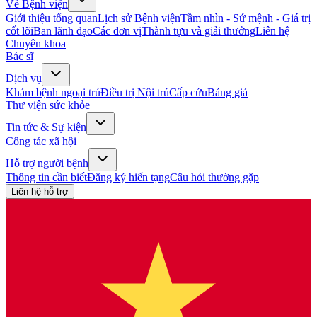
Về Bệnh viện
Giới thiệu tổng quan
Lịch sử Bệnh viện
Tầm nhìn - Sứ mệnh - Giá trị
cốt lõi
Ban lãnh đạo
Các đơn vị
Thành tựu và giải thưởng
Liên hệ
Chuyên khoa
Bác sĩ
Dịch vụ
Khám bệnh ngoại trú
Điều trị Nội trú
Cấp cứu
Bảng giá
Thư viện sức khỏe
Tin tức & Sự kiện
Công tác xã hội
Hỗ trợ người bệnh
Thông tin cần biết
Đăng ký hiến tạng
Câu hỏi thường gặp
Liên hệ hỗ trợ