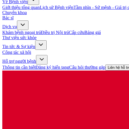
Về Bệnh viện
Giới thiệu tổng quan
Lịch sử Bệnh viện
Tầm nhìn - Sứ mệnh - Giá trị c
Chuyên khoa
Bác sĩ
Dịch vụ
Khám bệnh ngoại trú
Điều trị Nội trú
Cấp cứu
Bảng giá
Thư viện sức khỏe
Tin tức & Sự kiện
Công tác xã hội
Hỗ trợ người bệnh
Thông tin cần biết
Đăng ký hiến tạng
Câu hỏi thường gặp
Liên hệ hỗ t