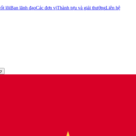
ốt lõi
Ban lãnh đạo
Các đơn vị
Thành tựu và giải thưởng
Liên hệ
rợ