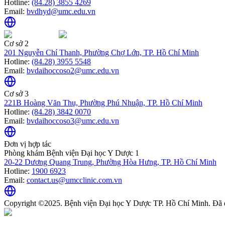
Hotline:
(84.28) 3855 4269
Email:
bvdhyd@umc.edu.vn
Cơ sở 2
201 Nguyễn Chí Thanh, Phường Chợ Lớn, TP. Hồ Chí Minh
Hotline:
(84.28) 3955 5548
Email:
bvdaihoccoso2@umc.edu.vn
Cơ sở 3
221B Hoàng Văn Thụ, Phường Phú Nhuận, TP. Hồ Chí Minh
Hotline:
(84.28) 3842 0070
Email:
bvdaihoccoso3@umc.edu.vn
Đơn vị hợp tác
Phòng khám Bệnh viện Đại học Y Dược 1
20-22 Dương Quang Trung, Phường Hòa Hưng, TP. Hồ Chí Minh
Hotline:
1900 6923
Email:
contact.us@umcclinic.com.vn
Copyright ©2025. Bệnh viện Đại học Y Dược TP. Hồ Chí Minh. Đã 