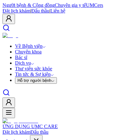
Người bệnh & Cộng đồng
Chuyên gia y tế
UMCers
Đặt lịch khám
|
Đấu thầu
|
Liên hệ
Về Bệnh viện
Chuyên khoa
Bác sĩ
Dịch vụ
Thư viện sức khỏe
Tin tức & Sự kiện
Hỗ trợ người bệnh
ỨNG DỤNG UMC CARE
Đặt lịch khám
Đấu thầu