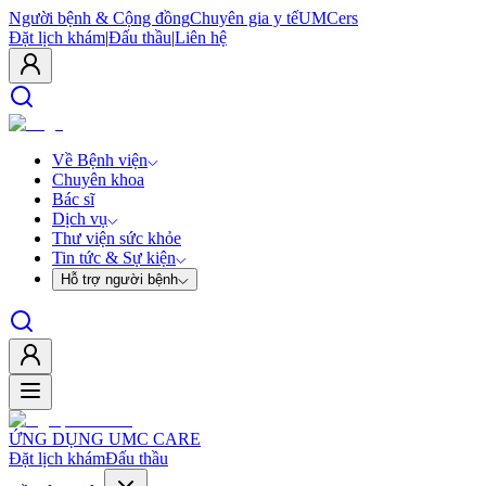
Người bệnh & Cộng đồng
Chuyên gia y tế
UMCers
Đặt lịch khám
|
Đấu thầu
|
Liên hệ
Về Bệnh viện
Chuyên khoa
Bác sĩ
Dịch vụ
Thư viện sức khỏe
Tin tức & Sự kiện
Hỗ trợ người bệnh
ỨNG DỤNG UMC CARE
Đặt lịch khám
Đấu thầu