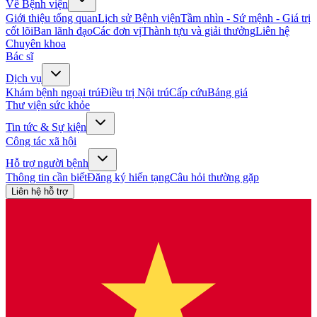
Về Bệnh viện
Giới thiệu tổng quan
Lịch sử Bệnh viện
Tầm nhìn - Sứ mệnh - Giá trị
cốt lõi
Ban lãnh đạo
Các đơn vị
Thành tựu và giải thưởng
Liên hệ
Chuyên khoa
Bác sĩ
Dịch vụ
Khám bệnh ngoại trú
Điều trị Nội trú
Cấp cứu
Bảng giá
Thư viện sức khỏe
Tin tức & Sự kiện
Công tác xã hội
Hỗ trợ người bệnh
Thông tin cần biết
Đăng ký hiến tạng
Câu hỏi thường gặp
Liên hệ hỗ trợ