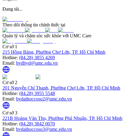
Đang tải...
Theo dõi thông tin chính thức tại
Quản lý và chăm sóc sức khỏe với UMC Care
Cơ sở 1
215 Hồng Bàng, Phường Chợ Lớn, TP. Hồ Chí Minh
Hotline:
(84.28) 3855 4269
Email:
bvdhyd@umc.edu.vn
Cơ sở 2
201 Nguyễn Chí Thanh, Phường Chợ Lớn, TP. Hồ Chí Minh
Hotline:
(84.28) 3955 5548
Email:
bvdaihoccoso2@umc.edu.vn
Cơ sở 3
221B Hoàng Văn Thụ, Phường Phú Nhuận, TP. Hồ Chí Minh
Hotline:
(84.28) 3842 0070
Email:
bvdaihoccoso3@umc.edu.vn