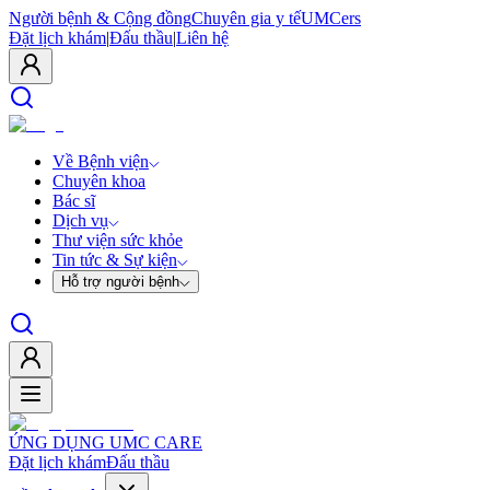
Người bệnh & Cộng đồng
Chuyên gia y tế
UMCers
Đặt lịch khám
|
Đấu thầu
|
Liên hệ
Về Bệnh viện
Chuyên khoa
Bác sĩ
Dịch vụ
Thư viện sức khỏe
Tin tức & Sự kiện
Hỗ trợ người bệnh
ỨNG DỤNG UMC CARE
Đặt lịch khám
Đấu thầu