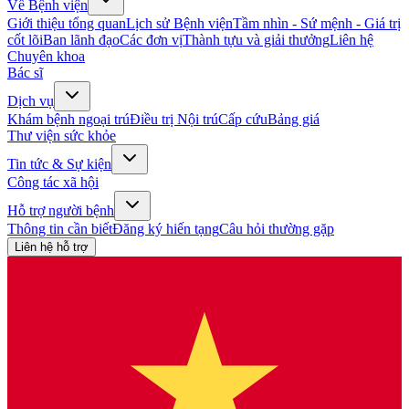
Về Bệnh viện
Giới thiệu tổng quan
Lịch sử Bệnh viện
Tầm nhìn - Sứ mệnh - Giá trị
cốt lõi
Ban lãnh đạo
Các đơn vị
Thành tựu và giải thưởng
Liên hệ
Chuyên khoa
Bác sĩ
Dịch vụ
Khám bệnh ngoại trú
Điều trị Nội trú
Cấp cứu
Bảng giá
Thư viện sức khỏe
Tin tức & Sự kiện
Công tác xã hội
Hỗ trợ người bệnh
Thông tin cần biết
Đăng ký hiến tạng
Câu hỏi thường gặp
Liên hệ hỗ trợ