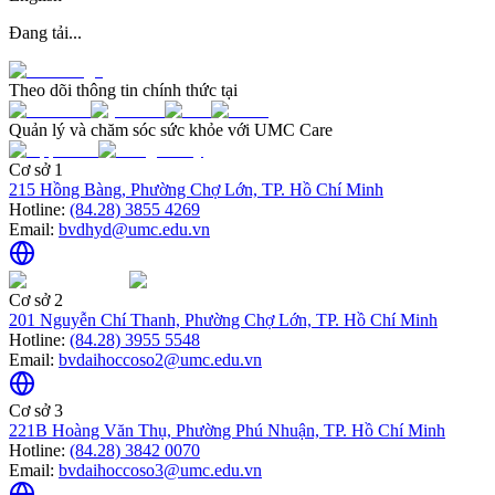
Đang tải...
Theo dõi thông tin chính thức tại
Quản lý và chăm sóc sức khỏe với UMC Care
Cơ sở 1
215 Hồng Bàng, Phường Chợ Lớn, TP. Hồ Chí Minh
Hotline:
(84.28) 3855 4269
Email:
bvdhyd@umc.edu.vn
Cơ sở 2
201 Nguyễn Chí Thanh, Phường Chợ Lớn, TP. Hồ Chí Minh
Hotline:
(84.28) 3955 5548
Email:
bvdaihoccoso2@umc.edu.vn
Cơ sở 3
221B Hoàng Văn Thụ, Phường Phú Nhuận, TP. Hồ Chí Minh
Hotline:
(84.28) 3842 0070
Email:
bvdaihoccoso3@umc.edu.vn